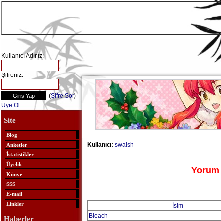
Kullanıcı Adınız:
Şifreniz:
(
Şifre Sor
)
Üye Ol
Site
Blog
Kullanıcı:
swaish
Anketler
İstatistikler
Üyelik
Yorum 
Künye
SSS
E-mail
Linkler
İsim
Bleach
Haberler