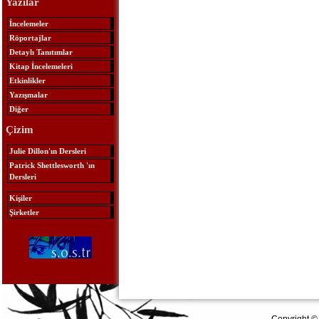
Yazılar
İncelemeler
Röportajlar
Detaylı Tanıtımlar
Kitap İncelemeleri
Etkinlikler
Yazışmalar
Diğer
Çizim
Julie Dillon'ın Dersleri
Patrick Shettlesworth 'ın
Dersleri
Kişiler
Şirketler