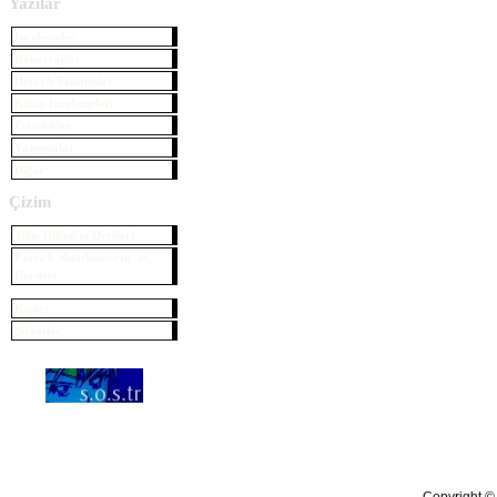
Yazılar
İncelemeler
Röportajlar
Detaylı Tanıtımlar
Kitap İncelemeleri
Etkinlikler
Yazışmalar
Diğer
Çizim
Julie Dillon'ın Dersleri
Patrick Shettlesworth 'ın
Dersleri
Kişiler
Şirketler