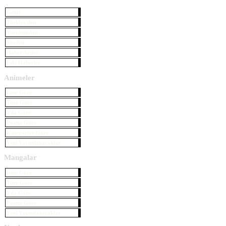
Genel
Türkiye'den
Yurtdışından
Siteden
Haber Arşivi
Eski Haberler
Animeler
İsme Göre
Türe Göre
Yıla Göre
Puana Göre
Kategoriye Göre
Yeni Yayımlanacaklar
Mangalar
İsme Göre
Türe Göre
Yıla Göre
Puana Göre
Yeni Yayımlanacaklar