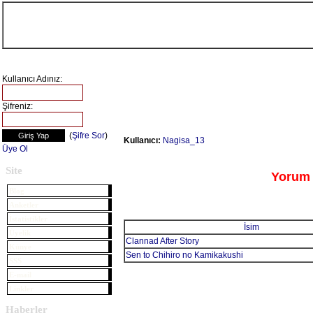
Kullanıcı Adınız:
Şifreniz:
(
Şifre Sor
)
Kullanıcı:
Nagisa_13
Üye Ol
Site
Yorum 
Blog
Anketler
İstatistikler
İsim
Üyelik
Clannad After Story
Künye
Sen to Chihiro no Kamikakushi
SSS
E-mail
Linkler
Haberler