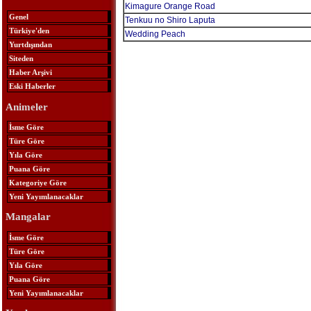
Kimagure Orange Road
Genel
Tenkuu no Shiro Laputa
Türkiye'den
Wedding Peach
Yurtdışından
Siteden
Haber Arşivi
Eski Haberler
Animeler
İsme Göre
Türe Göre
Yıla Göre
Puana Göre
Kategoriye Göre
Yeni Yayımlanacaklar
Mangalar
İsme Göre
Türe Göre
Yıla Göre
Puana Göre
Yeni Yayımlanacaklar