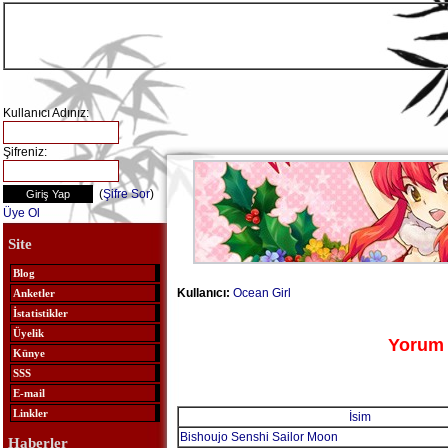
Kullanıcı Adınız:
Şifreniz:
(
Şifre Sor
)
Üye Ol
Site
Blog
Kullanıcı:
Ocean Girl
Anketler
İstatistikler
Üyelik
Yorum 
Künye
SSS
E-mail
Linkler
İsim
Bishoujo Senshi Sailor Moon
Haberler