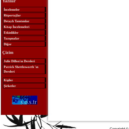
Yazılar
İncelemeler
Röportajlar
Detaylı Tanıtımlar
Kitap İncelemeleri
Etkinlikler
Yazışmalar
Diğer
Çizim
Julie Dillon'ın Dersleri
Patrick Shettlesworth 'ın
Dersleri
Kişiler
Şirketler