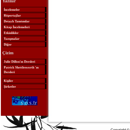
Yazılar
İncelemeler
Röportajlar
Detaylı Tanıtımlar
Kitap İncelemeleri
Etkinlikler
Yazışmalar
Diğer
Çizim
Julie Dillon'ın Dersleri
Patrick Shettlesworth 'ın
Dersleri
Kişiler
Şirketler