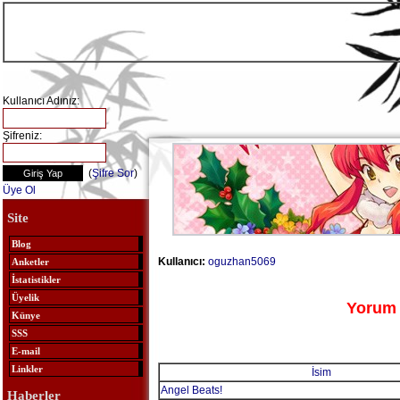
Kullanıcı Adınız:
Şifreniz:
(
Şifre Sor
)
Üye Ol
Site
Blog
Kullanıcı:
oguzhan5069
Anketler
İstatistikler
Üyelik
Yorum 
Künye
SSS
E-mail
Linkler
İsim
Angel Beats!
Haberler