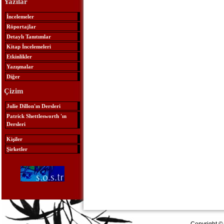
Yazılar
İncelemeler
Röportajlar
Detaylı Tanıtımlar
Kitap İncelemeleri
Etkinlikler
Yazışmalar
Diğer
Çizim
Julie Dillon'ın Dersleri
Patrick Shettlesworth 'ın
Dersleri
Kişiler
Şirketler