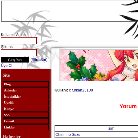
Kullanıcı Adınız:
Şifreniz:
(
Şifre Sor
)
Üye Ol
Site
Blog
Kullanıcı:
furkan23100
Anketler
İstatistikler
Üyelik
Yorum 
Künye
SSS
E-mail
Linkler
İsim
Chirin no Suzu
Haberler