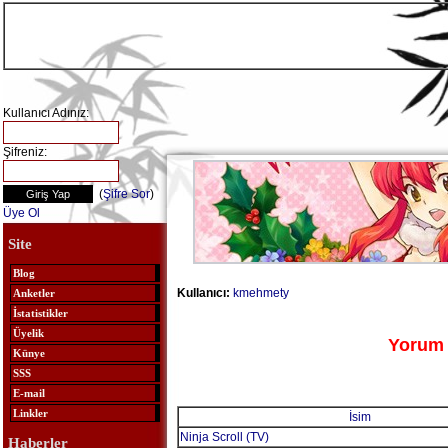
Kullanıcı Adınız:
Şifreniz:
(
Şifre Sor
)
Üye Ol
Site
Blog
Kullanıcı:
kmehmety
Anketler
İstatistikler
Üyelik
Yorum 
Künye
SSS
E-mail
Linkler
İsim
Ninja Scroll (TV)
Haberler