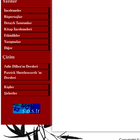
Yazılar
İncelemeler
Röportajlar
Detaylı Tanıtımlar
Kitap İncelemeleri
Etkinlikler
Yazışmalar
Diğer
Çizim
Julie Dillon'ın Dersleri
Patrick Shettlesworth 'ın
Dersleri
Kişiler
Şirketler