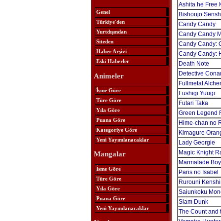
Ashita he Free 
Genel
Bishoujo Sensh
Türkiye'den
Candy Candy
Yurtdışından
Candy Candy M
Siteden
Candy Candy: 
Haber Arşivi
Candy Candy: H
Eski Haberler
Death Note
Detective Cona
Animeler
Fullmetal Alche
İsme Göre
Fushigi Yuugi
Türe Göre
Futari Taka
Yıla Göre
Green Legend 
Puana Göre
Hime-chan no 
Kategoriye Göre
Kimagure Oran
Yeni Yayımlanacaklar
Lady Georgie
Magic Knight R
Mangalar
Marmalade Boy 
İsme Göre
Paris no Isabel
Türe Göre
Rurouni Kenshi
Yıla Göre
Saiunkoku Mono
Puana Göre
Slam Dunk
Yeni Yayımlanacaklar
The Count and t