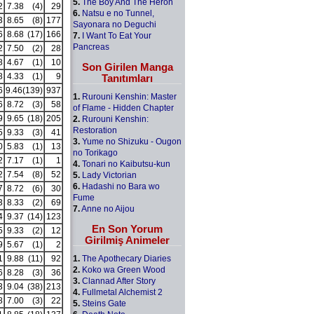
5.
The Boy And The Heron
2
7.38
(4)
29
6.
Natsu e no Tunnel,
3
8.65
(8)
177
Sayonara no Deguchi
6
8.68
(17)
166
7.
I Want To Eat Your
Pancreas
2
7.50
(2)
28
8
4.67
(1)
10
Son Girilen Manga
8
4.33
(1)
9
Tanıtımları
6
9.46
(139)
937
1.
Rurouni Kenshin: Master
6
8.72
(3)
58
of Flame - Hidden Chapter
9
9.65
(18)
205
2.
Rurouni Kenshin:
Restoration
5
9.33
(3)
41
3.
Yume no Shizuku - Ougon
0
5.83
(1)
13
no Torikago
2
7.17
(1)
1
4.
Tonari no Kaibutsu-kun
2
7.54
(8)
52
5.
Lady Victorian
6.
Hadashi no Bara wo
7
8.72
(6)
30
Fume
3
8.33
(2)
69
7.
Anne no Aijou
4
9.37
(14)
123
En Son Yorum
5
9.33
(2)
12
Girilmiş Animeler
9
5.67
(1)
2
1.
The Apothecary Diaries
1
9.88
(11)
92
2.
Koko wa Green Wood
6
8.28
(3)
36
3.
Clannad After Story
3
9.04
(38)
213
4.
Fullmetal Alchemist 2
8
7.00
(3)
22
5.
Steins Gate