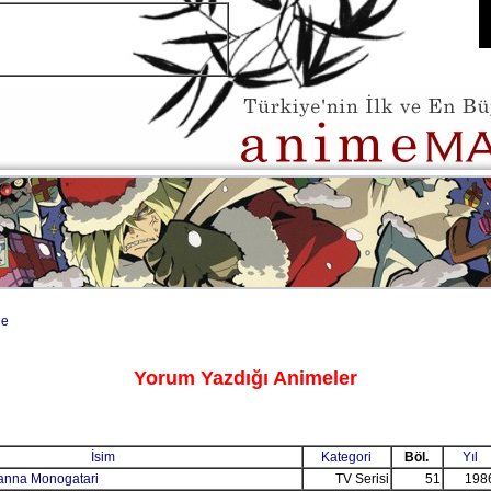
de
Yorum Yazdığı Animeler
İsim
Kategori
Böl.
Yıl
yanna Monogatari
TV Serisi
51
198