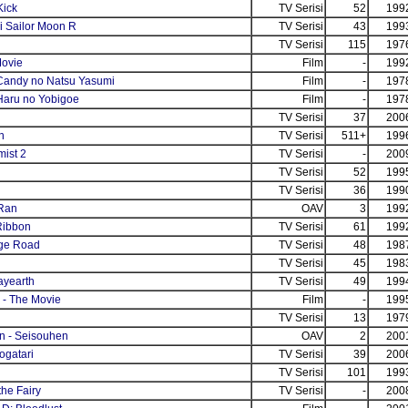
Kick
TV Serisi
52
199
i Sailor Moon R
TV Serisi
43
199
TV Serisi
115
197
ovie
Film
-
199
Candy no Natsu Yasumi
Film
-
197
aru no Yobigoe
Film
-
197
TV Serisi
37
200
n
TV Serisi
511+
199
mist 2
TV Serisi
-
200
TV Serisi
52
199
TV Serisi
36
199
Ran
OAV
3
199
Ribbon
TV Serisi
61
199
ge Road
TV Serisi
48
198
TV Serisi
45
198
ayearth
TV Serisi
49
199
- The Movie
Film
-
199
TV Serisi
13
197
n - Seisouhen
OAV
2
200
gatari
TV Serisi
39
200
TV Serisi
101
199
he Fairy
TV Serisi
-
200