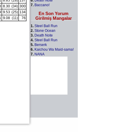
6.
Death Note
1
8.85
(18)
137
7.
Baccano!
8
8.30
(34)
300
9
9.53
(25)
134
En Son Yorum
Girilmiş Mangalar
1
9.08
(11)
76
1.
Steel Ball Run
2.
Stone Ocean
3.
Death Note
4.
Steel Ball Run
5.
Berserk
6.
Kaichou Wa Maid-sama!
7.
NANA