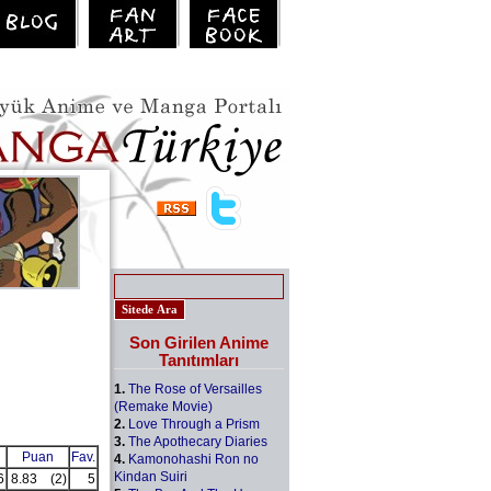
Son Girilen Anime
Tanıtımları
1.
The Rose of Versailles
(Remake Movie)
2.
Love Through a Prism
3.
The Apothecary Diaries
Puan
Fav.
4.
Kamonohashi Ron no
Kindan Suiri
6
8.83
(2)
5