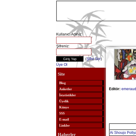
Kullanıcı Adınız:
Şifreniz:
(
Şifre Sor
)
Üye Ol
Site
Blog
Editör:
emerau
Anketler
İstatistikler
Üyelik
Künye
SSS
E-mail
Linkler
Ai Shoujo Poll
Haberler