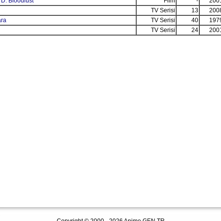
D: Bloodlust
Film
-
200
TV Serisi
13
200
ara
TV Serisi
40
197
TV Serisi
24
200