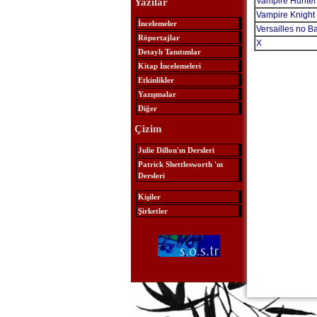
Vampire Hunter 
Yazılar
Vampire Knight
İncelemeler
Versailles no B
Röportajlar
X
Detaylı Tanıtımlar
Kitap İncelemeleri
Etkinlikler
Yazışmalar
Diğer
Çizim
Julie Dillon'ın Dersleri
Patrick Shettlesworth 'ın
Dersleri
Kişiler
Şirketler