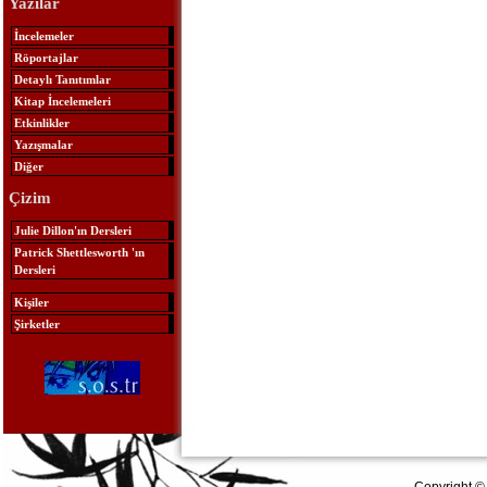
Yazılar
İncelemeler
Röportajlar
Detaylı Tanıtımlar
Kitap İncelemeleri
Etkinlikler
Yazışmalar
Diğer
Çizim
Julie Dillon'ın Dersleri
Patrick Shettlesworth 'ın
Dersleri
Kişiler
Şirketler