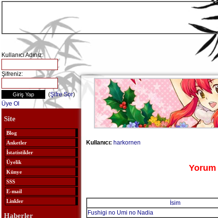
Kullanıcı Adınız:
Şifreniz:
(
Şifre Sor
)
Üye Ol
Site
Blog
Kullanıcı:
harkornen
Anketler
İstatistikler
Üyelik
Yorum 
Künye
SSS
E-mail
Linkler
İsim
Fushigi no Umi no Nadia
Haberler