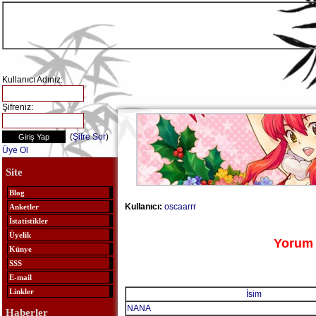
Kullanıcı Adınız:
Şifreniz:
(
Şifre Sor
)
Üye Ol
Site
Blog
Kullanıcı:
oscaarrr
Anketler
İstatistikler
Üyelik
Yorum 
Künye
SSS
E-mail
Linkler
İsim
NANA
Haberler