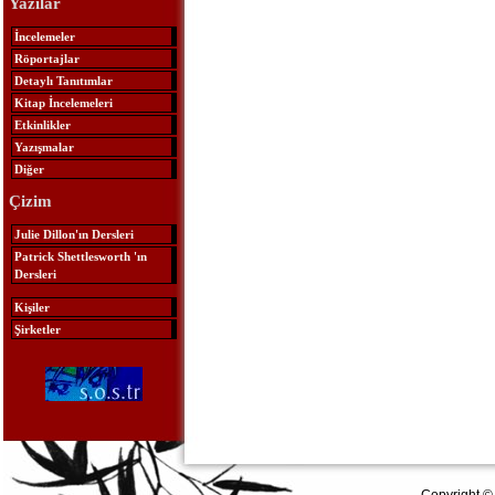
Yazılar
İncelemeler
Röportajlar
Detaylı Tanıtımlar
Kitap İncelemeleri
Etkinlikler
Yazışmalar
Diğer
Çizim
Julie Dillon'ın Dersleri
Patrick Shettlesworth 'ın
Dersleri
Kişiler
Şirketler