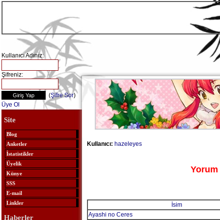
Kullanıcı Adınız:
Şifreniz:
(
Şifre Sor
)
Üye Ol
Site
Blog
Kullanıcı:
hazeleyes
Anketler
İstatistikler
Üyelik
Yorum 
Künye
SSS
E-mail
Linkler
İsim
Ayashi no Ceres
Haberler