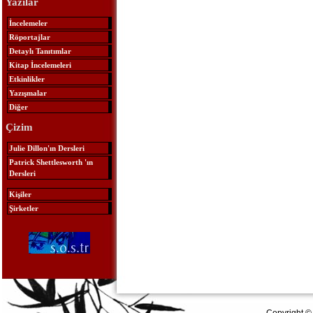
Yazılar
İncelemeler
Röportajlar
Detaylı Tanıtımlar
Kitap İncelemeleri
Etkinlikler
Yazışmalar
Diğer
Çizim
Julie Dillon'ın Dersleri
Patrick Shettlesworth 'ın
Dersleri
Kişiler
Şirketler