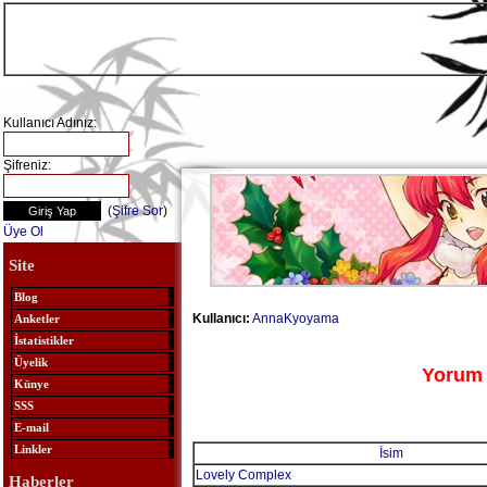
Kullanıcı Adınız:
Şifreniz:
(
Şifre Sor
)
Üye Ol
Site
Blog
Kullanıcı:
AnnaKyoyama
Anketler
İstatistikler
Üyelik
Yorum 
Künye
SSS
E-mail
Linkler
İsim
Lovely Complex
Haberler