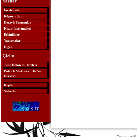
Yazılar
İncelemeler
Röportajlar
Detaylı Tanıtımlar
Kitap İncelemeleri
Etkinlikler
Yazışmalar
Diğer
Çizim
Julie Dillon'ın Dersleri
Patrick Shettlesworth 'ın
Dersleri
Kişiler
Şirketler