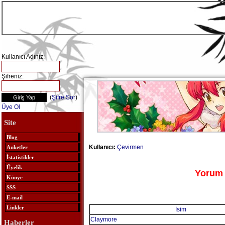
Kullanıcı Adınız:
Şifreniz:
(
Şifre Sor
)
Üye Ol
Site
Blog
Kullanıcı:
Çevirmen
Anketler
İstatistikler
Üyelik
Yorum 
Künye
SSS
E-mail
Linkler
İsim
Claymore
Haberler