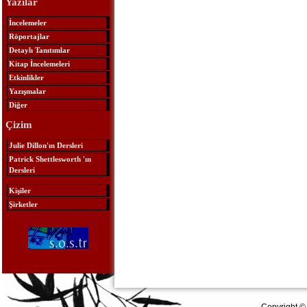
Yazılar
İncelemeler
Röportajlar
Detaylı Tanıtımlar
Kitap İncelemeleri
Etkinlikler
Yazışmalar
Diğer
Çizim
Julie Dillon'ın Dersleri
Patrick Shettlesworth 'ın
Dersleri
Kişiler
Şirketler