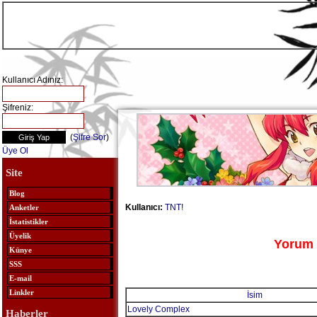
Kullanıcı Adınız:
Şifreniz:
(
Şifre Sor
)
Üye Ol
Site
Blog
Kullanıcı:
TNT!
Anketler
İstatistikler
Üyelik
Yorum 
Künye
SSS
E-mail
Linkler
İsim
Lovely Complex
Haberler