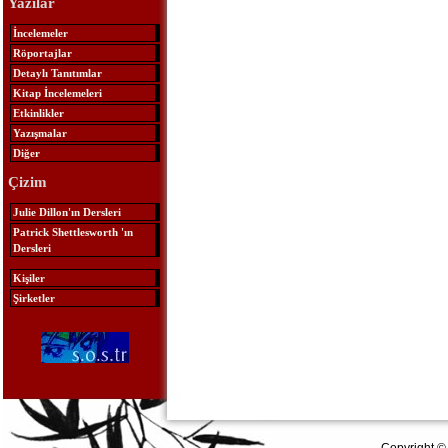
Yazılar
İncelemeler
Röportajlar
Detaylı Tanıtımlar
Kitap İncelemeleri
Etkinlikler
Yazışmalar
Diğer
Çizim
Julie Dillon'ın Dersleri
Patrick Shettlesworth 'ın
Dersleri
Kişiler
Şirketler