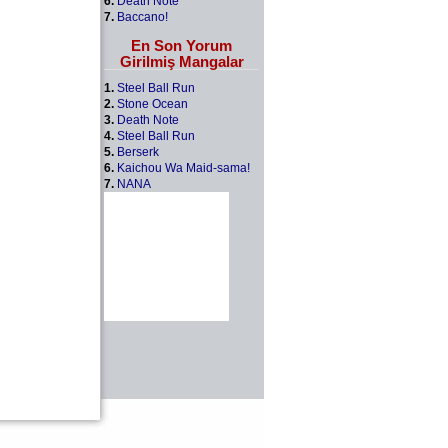
6.
Death Note
7.
Baccano!
En Son Yorum
Girilmiş Mangalar
1.
Steel Ball Run
2.
Stone Ocean
3.
Death Note
4.
Steel Ball Run
5.
Berserk
6.
Kaichou Wa Maid-sama!
7.
NANA