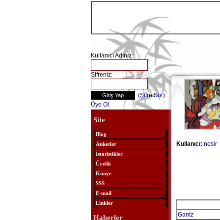
Kullanıcı Adınız:
Şifreniz:
(
Şifre Sor
)
Üye Ol
Site
Blog
Kullanıcı:
nesir
Anketler
İstatistikler
Üyelik
Künye
SSS
E-mail
Linkler
Gantz
Haberler