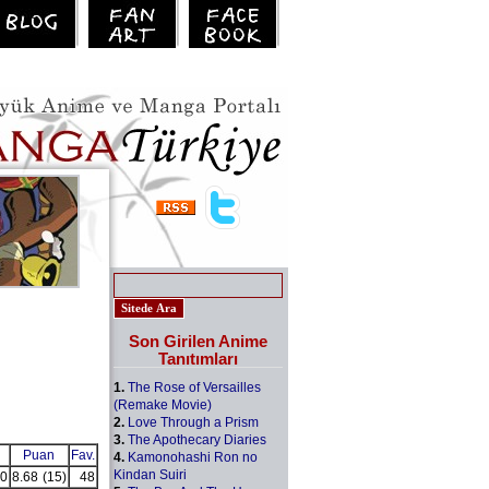
Son Girilen Anime
Tanıtımları
1.
The Rose of Versailles
(Remake Movie)
2.
Love Through a Prism
3.
The Apothecary Diaries
Puan
Fav.
4.
Kamonohashi Ron no
Kindan Suiri
0
8.68
(15)
48