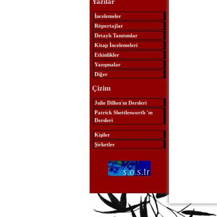
Yazılar
İncelemeler
Röportajlar
Detaylı Tanıtımlar
Kitap İncelemeleri
Etkinlikler
Yazışmalar
Diğer
Çizim
Julie Dillon'ın Dersleri
Patrick Shettlesworth 'ın
Dersleri
Kişiler
Şirketler