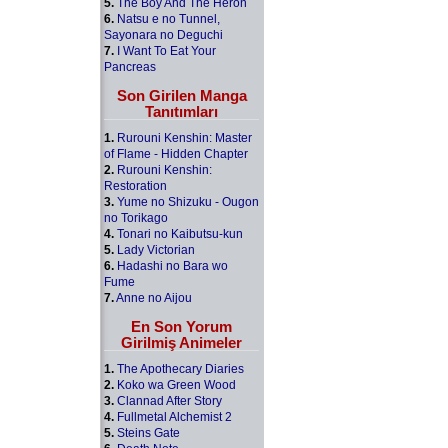
5.
The Boy And The Heron
6.
Natsu e no Tunnel,
Sayonara no Deguchi
7.
I Want To Eat Your
Pancreas
Son Girilen Manga
Tanıtımları
1.
Rurouni Kenshin: Master
of Flame - Hidden Chapter
2.
Rurouni Kenshin:
Restoration
3.
Yume no Shizuku - Ougon
no Torikago
4.
Tonari no Kaibutsu-kun
5.
Lady Victorian
6.
Hadashi no Bara wo
Fume
7.
Anne no Aijou
En Son Yorum
Girilmiş Animeler
1.
The Apothecary Diaries
2.
Koko wa Green Wood
3.
Clannad After Story
4.
Fullmetal Alchemist 2
5.
Steins Gate