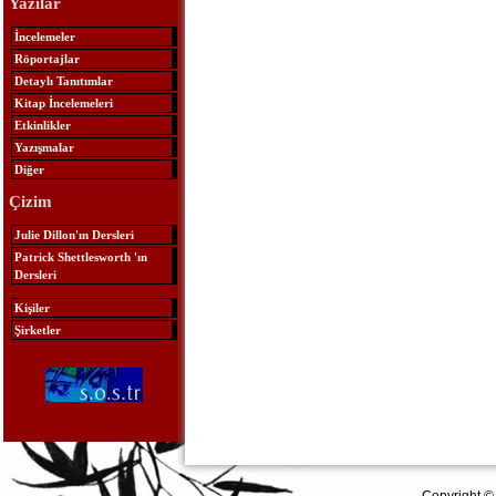
Yazılar
İncelemeler
Röportajlar
Detaylı Tanıtımlar
Kitap İncelemeleri
Etkinlikler
Yazışmalar
Diğer
Çizim
Julie Dillon'ın Dersleri
Patrick Shettlesworth 'ın
Dersleri
Kişiler
Şirketler