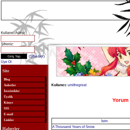
Kullanıcı Adınız:
Şifreniz:
(
Şifre Sor
)
Üye Ol
Site
Blog
Kullanıcı:
umithegreat
Anketler
İstatistikler
Üyelik
Yorum 
Künye
SSS
E-mail
Linkler
İsim
A Thousand Years of Snow
Haberler