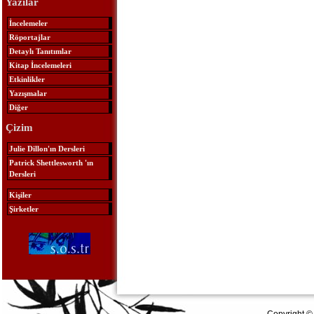
Yazılar
İncelemeler
Röportajlar
Detaylı Tanıtımlar
Kitap İncelemeleri
Etkinlikler
Yazışmalar
Diğer
Çizim
Julie Dillon'ın Dersleri
Patrick Shettlesworth 'ın
Dersleri
Kişiler
Şirketler