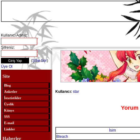
Kullanıcı Adınız:
Şifreniz:
(
Şifre Sor
)
Üye Ol
Site
Blog
Kullanıcı:
star
Anketler
İstatistikler
Üyelik
Yorum 
Künye
SSS
E-mail
Linkler
İsim
Bleach
Haberler