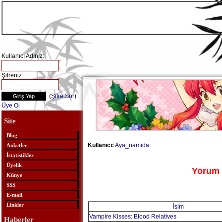
Kullanıcı Adınız:
Şifreniz:
(
Şifre Sor
)
Üye Ol
Site
Blog
Kullanıcı:
Aya_namida
Anketler
İstatistikler
Üyelik
Yorum 
Künye
SSS
E-mail
Linkler
İsim
Vampire Kisses: Blood Relatives
Haberler