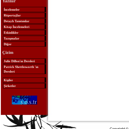
Yazılar
İncelemeler
Röportajlar
Detaylı Tanıtımlar
Kitap İncelemeleri
Etkinlikler
Yazışmalar
Diğer
Çizim
Julie Dillon'ın Dersleri
Patrick Shettlesworth 'ın
Dersleri
Kişiler
Şirketler