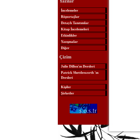
Yazılar
İncelemeler
Röportajlar
Detaylı Tanıtımlar
Kitap İncelemeleri
Etkinlikler
Yazışmalar
Diğer
Çizim
Julie Dillon'ın Dersleri
Patrick Shettlesworth 'ın
Dersleri
Kişiler
Şirketler