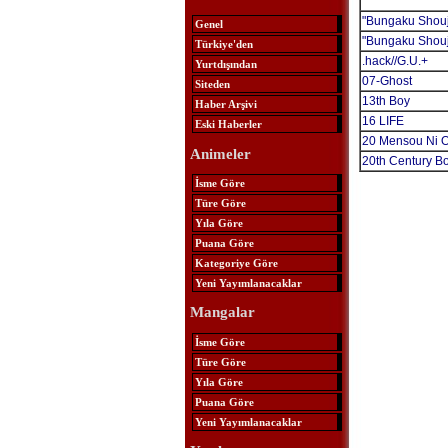
"Bungaku Shoujo
Genel
"Bungaku Shoujo
Türkiye'den
.hack//G.U.+
Yurtdışından
07-Ghost
Siteden
13th Boy
Haber Arşivi
16 LIFE
Eski Haberler
20 Mensou Ni O
Animeler
20th Century B
İsme Göre
Türe Göre
Yıla Göre
Puana Göre
Kategoriye Göre
Yeni Yayımlanacaklar
Mangalar
İsme Göre
Türe Göre
Yıla Göre
Puana Göre
Yeni Yayımlanacaklar