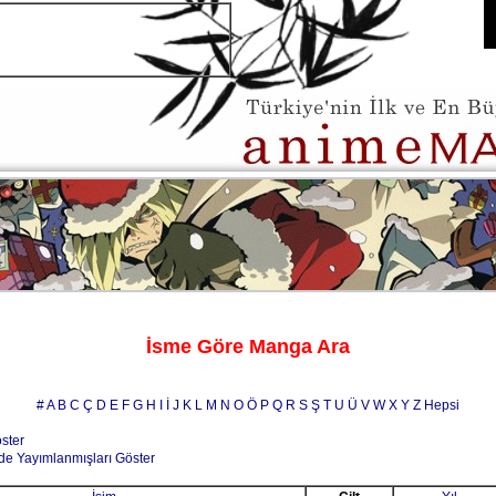
İsme Göre Manga Ara
#
A
B
C
Ç
D
E
F
G
H
I
İ
J
K
L
M
N
O
Ö
P
Q
R
S
Ş
T
U
Ü
V
W
X
Y
Z
Hepsi
öster
de Yayımlanmışları Göster