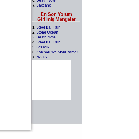
6.
Death Note
7.
Baccano!
En Son Yorum
Girilmiş Mangalar
1.
Steel Ball Run
2.
Stone Ocean
3.
Death Note
4.
Steel Ball Run
5.
Berserk
6.
Kaichou Wa Maid-sama!
7.
NANA