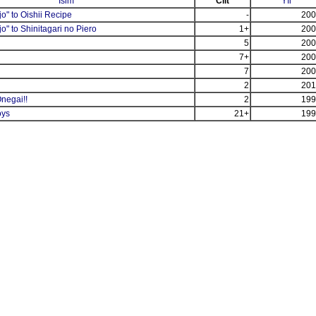
İsim
Cilt
Yıl
" to Oishii Recipe
-
200
" to Shinitagari no Piero
1+
200
5
200
7+
200
7
200
2
201
negai!!
2
199
oys
21+
199