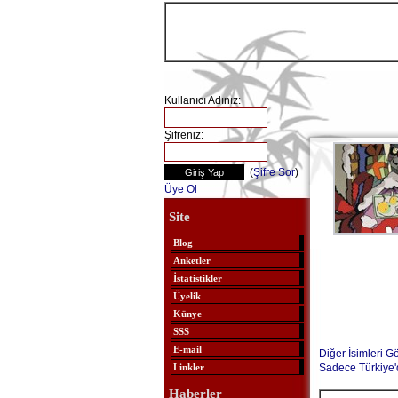
Kullanıcı Adınız:
Şifreniz:
(
Şifre Sor
)
Üye Ol
Site
Blog
Anketler
İstatistikler
Üyelik
Künye
SSS
E-mail
Diğer İsimleri G
Sadece Türkiye'
Linkler
Haberler