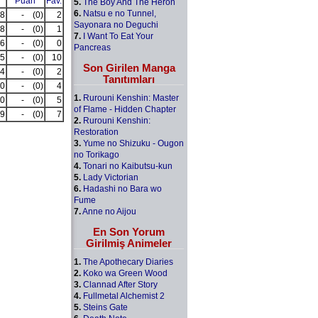
Puan
Fav.
5.
The Boy And The Heron
6.
Natsu e no Tunnel,
8
-
(0)
2
Sayonara no Deguchi
8
-
(0)
1
7.
I Want To Eat Your
6
-
(0)
0
Pancreas
5
-
(0)
10
Son Girilen Manga
4
-
(0)
2
Tanıtımları
0
-
(0)
4
1.
Rurouni Kenshin: Master
0
-
(0)
5
of Flame - Hidden Chapter
9
-
(0)
7
2.
Rurouni Kenshin:
Restoration
3.
Yume no Shizuku - Ougon
no Torikago
4.
Tonari no Kaibutsu-kun
5.
Lady Victorian
6.
Hadashi no Bara wo
Fume
7.
Anne no Aijou
En Son Yorum
Girilmiş Animeler
1.
The Apothecary Diaries
2.
Koko wa Green Wood
3.
Clannad After Story
4.
Fullmetal Alchemist 2
5.
Steins Gate