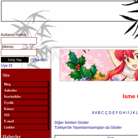
Kullanıcı Adınız:
Şifreniz:
(
Şifre Sor
)
Üye Ol
Site
Blog
Anketler
İsme 
İstatistikler
Üyelik
Künye
#
A
B
C
Ç
D
E
F
G
H
I
İ
J
K
SSS
E-mail
Diğer İsimleri Göster
Türkiye'de Yayımlanmamışları da Göster
Linkler
Haberler