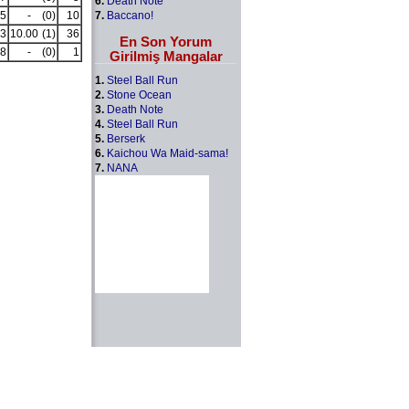
6.
Death Note
7.
Baccano!
5
-
(0)
10
3
10.00
(1)
36
En Son Yorum
8
-
(0)
1
Girilmiş Mangalar
1.
Steel Ball Run
2.
Stone Ocean
3.
Death Note
4.
Steel Ball Run
5.
Berserk
6.
Kaichou Wa Maid-sama!
7.
NANA