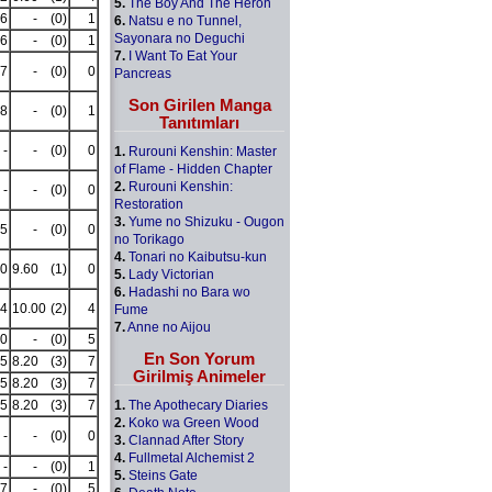
5.
The Boy And The Heron
6
-
(0)
1
6.
Natsu e no Tunnel,
Sayonara no Deguchi
6
-
(0)
1
7.
I Want To Eat Your
7
-
(0)
0
Pancreas
Son Girilen Manga
8
-
(0)
1
Tanıtımları
-
-
(0)
0
1.
Rurouni Kenshin: Master
of Flame - Hidden Chapter
2.
Rurouni Kenshin:
-
-
(0)
0
Restoration
3.
Yume no Shizuku - Ougon
5
-
(0)
0
no Torikago
4.
Tonari no Kaibutsu-kun
0
9.60
(1)
0
5.
Lady Victorian
6.
Hadashi no Bara wo
4
10.00
(2)
4
Fume
7.
Anne no Aijou
0
-
(0)
5
En Son Yorum
5
8.20
(3)
7
Girilmiş Animeler
5
8.20
(3)
7
1.
The Apothecary Diaries
5
8.20
(3)
7
2.
Koko wa Green Wood
-
-
(0)
0
3.
Clannad After Story
4.
Fullmetal Alchemist 2
-
-
(0)
1
5.
Steins Gate
7
-
(0)
5