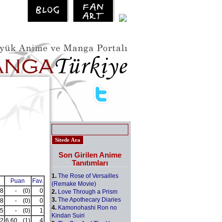
Son Girilen Anime
Tanıtımları
1.
The Rose of Versailles
Puan
Fav.
(Remake Movie)
8
-
(0)
0
2.
Love Through a Prism
3.
The Apothecary Diaries
8
-
(0)
0
4.
Kamonohashi Ron no
5
-
(0)
1
Kindan Suiri
2
6.60
(1)
4