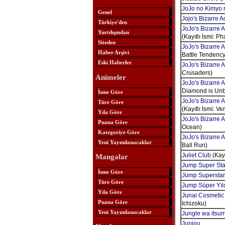
JoJo no Kimyo 
Genel
Jojo's Bizarre 
Türkiye'den
JoJo's Bizarre 
Yurtdışından
(Kayıtlı İsmi: P
Siteden
JoJo's Bizarre 
Haber Arşivi
Battle Tendency
Eski Haberler
JoJo's Bizarre A
Crusaders)
Animeler
JoJo's Bizarre 
Diamond is Unb
İsme Göre
JoJo's Bizarre 
Türe Göre
(Kayıtlı İsmi: V
Yıla Göre
JoJo's Bizarre 
Puana Göre
Ocean)
Kategoriye Göre
JoJo's Bizarre A
Yeni Yayımlanacaklar
Ball Run)
Juliet Club
(Kayı
Mangalar
Jump Super Sta
İsme Göre
Jump Superstar
Türe Göre
Jump Süper Yıld
Yıla Göre
Junai Cosmetic
Puana Göre
Ichizoku)
Yeni Yayımlanacaklar
Jungle wa itsu
Junjou