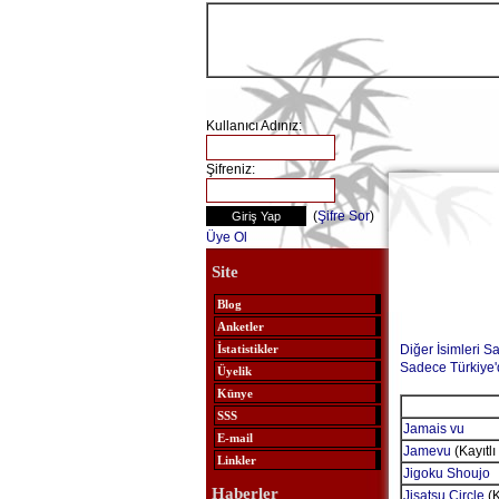
Kullanıcı Adınız:
Şifreniz:
(
Şifre Sor
)
Üye Ol
Site
Blog
Anketler
Diğer İsimleri S
İstatistikler
Sadece Türkiye'
Üyelik
Künye
SSS
Jamais vu
E-mail
Jamevu
(Kayıtlı
Linkler
Jigoku Shoujo
Haberler
Jisatsu Circle
(K