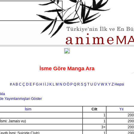
İsme Göre Manga Ara
#
A
B
C
Ç
D
E
F
G
H
I
İ
J
K
L
M
N
O
Ö
P
Q
R
S
Ş
T
U
Ü
V
W
X
Y
Z
Hepsi
akla
de Yayımlanmışları Göster
İsim
Cilt
Yıl
1
200
 İsmi: Jamais vu)
1
200
3+
200
ayıtlı İsmi: Suicide Club)
1
200