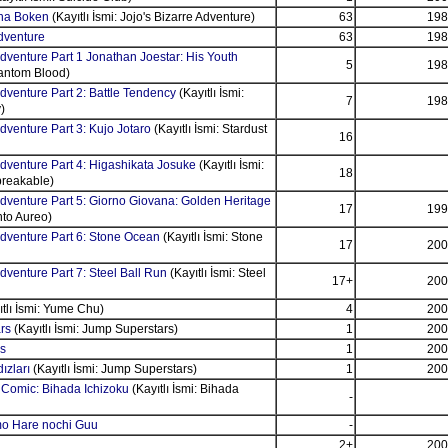
na Boken
(Kayıtlı İsmi: Jojo's Bizarre Adventure)
63
198
Adventure
63
198
Adventure Part 1 Jonathan Joestar: His Youth
5
198
hantom Blood)
Adventure Part 2: Battle Tendency
(Kayıtlı İsmi:
7
198
)
dventure Part 3: Kujo Jotaro
(Kayıtlı İsmi: Stardust
16
Adventure Part 4: Higashikata Josuke
(Kayıtlı İsmi:
18
reakable)
Adventure Part 5: Giorno Giovana: Golden Heritage
17
199
ento Aureo)
Adventure Part 6: Stone Ocean
(Kayıtlı İsmi: Stone
17
200
dventure Part 7: Steel Ball Run
(Kayıtlı İsmi: Steel
17+
200
tlı İsmi: Yume Chu)
4
200
rs
(Kayıtlı İsmi: Jump Superstars)
1
200
s
1
200
ızları
(Kayıtlı İsmi: Jump Superstars)
1
200
 Comic: Bihada Ichizoku
(Kayıtlı İsmi: Bihada
-
mo Hare nochi Guu
-
2+
200