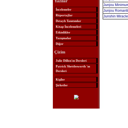
Yazılar
Junjou Minimu
İncelemeler
Junjou Romant
Röportajlar
Junshin Miracl
Detaylı Tanıtımlar
Kitap İncelemeleri
Etkinlikler
Yazışmalar
Diğer
Çizim
Julie Dillon'ın Dersleri
Patrick Shettlesworth 'ın
Dersleri
Kişiler
Şirketler