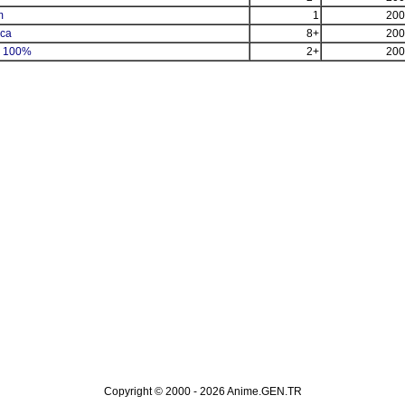
m
1
200
ica
8+
200
e 100%
2+
200
Copyright © 2000 - 2026 Anime.GEN.TR