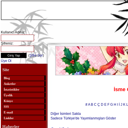
Kullanıcı Adınız:
Şifreniz:
(
Şifre Sor
)
Üye Ol
Site
Blog
Anketler
İsme 
İstatistikler
Üyelik
Künye
#
A
B
C
Ç
D
E
F
G
H
I
İ
J
K
SSS
E-mail
Diğer İsimleri Sakla
Sadece Türkiye'de Yayımlanmışları Göster
Linkler
Haberler