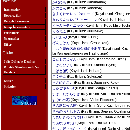
Yazılar
かなめも
(Kayıtlı İsmi: Kanamemo)
かのこん
(Kayıtlı İsmi: Kanokon)
İncelemeler
きまぐれオレンジ★ロード
(Kayıtlı İsmi: Kimagu
Röportajlar
きらりん☆レボリューション
(Kayıtlı İsmi: Kirarin
Detaylı Tanıtımlar
くそみそテクニック
(Kayıtlı İsmi: Kuso Miso Tech
Kitap İncelemeleri
くるねこ
(Kayıtlı İsmi: Kuruneko)
Etkinlikler
けいおん!
(Kayıtlı İsmi: K-ON!)
Yazışmalar
げんしけん
(Kayıtlı İsmi: Genshiken)
Diğer
こちら葛飾区亀有公園前派出所
(Kayıtlı İsmi: Koc
Çizim
ku Kamearikouen-mae Hashutsujo)
こどものじかん
(Kayıtlı İsmi: Kodomo no Jikan)
Julie Dillon'ın Dersleri
こはるびより
(Kayıtlı İsmi: Koharu Biyori)
Patrick Shettlesworth 'ın
こばと(仮)
(Kayıtlı İsmi: Kobato)
Dersleri
ごくせん
(Kayıtlı İsmi: Gokusen)
Kişiler
ささめきこと
(Kayıtlı İsmi: Sasameki Koto)
Şirketler
しゅごキャラ!
(Kayıtlı İsmi: Shugo Chara!)
すき。だからすき
(Kayıtlı İsmi: Suki. Dakara Suki)
すみれの花
(Kayıtlı İsmi: Violet Blossoms)
その唇に夜の露
(Kayıtlı İsmi: Sono Kuchibiru ni Y
そらのおとしもの
(Kayıtlı İsmi: Sora no Otoshimo
ためいきのくちづけ
(Kayıtlı İsmi: Tameiki no Kuc
だぁ!だぁ!だぁ!
(Kayıtlı İsmi: Da! Da! Da!)
だって愛じゃない！？
(Kayıtlı İsmi: Datte Ai ja Nai