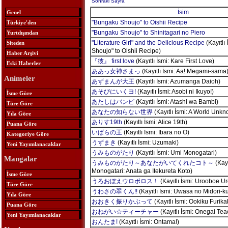
Sonraki Sayfa
İsim
Genel
"Bungaku Shoujo" to Oishii Recipe
Türkiye'den
"Bungaku Shoujo" to Shinitagari no Piero
Yurtdışından
"Literature Girl" and the Delicious Recipe
(Kayıtlı
Siteden
Shoujo" to Oishii Recipe)
Haber Arşivi
『彼』 first love
(Kayıtlı İsmi: Kare First Love)
Eski Haberler
ああっ女神さまっ
(Kayıtlı İsmi: Aa! Megami-sama
Animeler
あずまんが大王
(Kayıtlı İsmi: Azumanga Daioh)
あそびにいくヨ!
(Kayıtlı İsmi: Asobi ni Ikuyo!)
İsme Göre
あたしはバンビ
(Kayıtlı İsmi: Atashi wa Bambi)
Türe Göre
あなたの知らない世界
(Kayıtlı İsmi: A World Unkn
Yıla Göre
ありす19th
(Kayıtlı İsmi: Alice 19th)
Puana Göre
いばらの王
(Kayıtlı İsmi: Ibara no O)
Kategoriye Göre
うずまき
(Kayıtlı İsmi: Uzumaki)
Yeni Yayımlanacaklar
うみものがたり
(Kayıtlı İsmi: Umi Monogatari)
Mangalar
うみものがたり～あなたがいてくれたコト～
(Kayı
Monogatari: Anata ga Itekureta Koto)
İsme Göre
うろおぼえウロボロス！
(Kayıtlı İsmi: Urooboe Ur
Türe Göre
うわさの翠くん!!
(Kayıtlı İsmi: Uwasa no Midori-k
Yıla Göre
おおきく振りかぶって
(Kayıtlı İsmi: Ookiku Furika
Puana Göre
おねがい☆ティーチャー
(Kayıtlı İsmi: Onegai Tea
Yeni Yayımlanacaklar
おんたま!
(Kayıtlı İsmi: Ontama!)