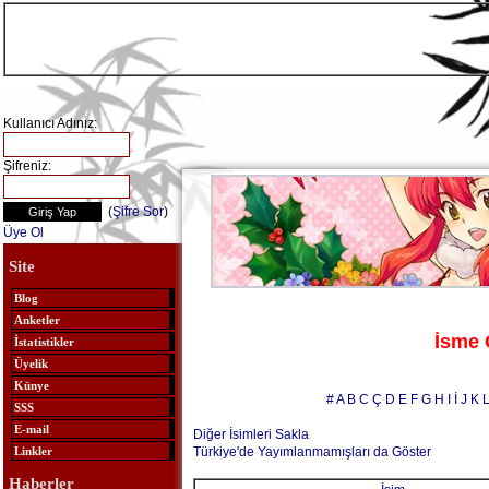
Kullanıcı Adınız:
Şifreniz:
(
Şifre Sor
)
Üye Ol
Site
Blog
Anketler
İsme 
İstatistikler
Üyelik
Künye
#
A
B
C
Ç
D
E
F
G
H
I
İ
J
K
SSS
E-mail
Diğer İsimleri Sakla
Türkiye'de Yayımlanmamışları da Göster
Linkler
Haberler