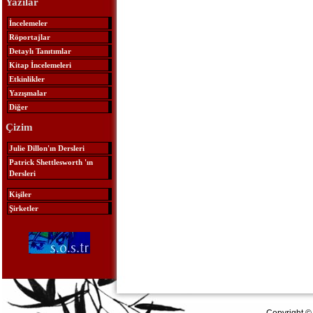
Yazılar
İncelemeler
Röportajlar
Detaylı Tanıtımlar
Kitap İncelemeleri
Etkinlikler
Yazışmalar
Diğer
Çizim
Julie Dillon'ın Dersleri
Patrick Shettlesworth 'ın
Dersleri
Kişiler
Şirketler