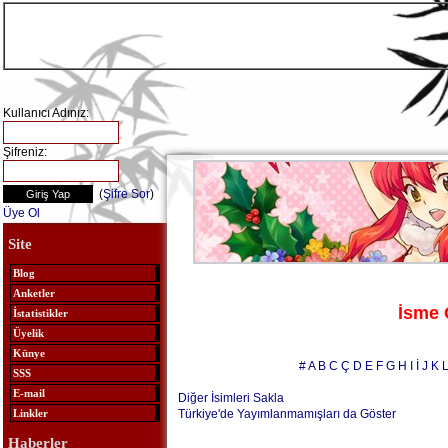
Kullanıcı Adınız:
Şifreniz:
(
Şifre Sor
)
Üye Ol
Site
Blog
Anketler
İsme 
İstatistikler
Üyelik
Künye
#
A
B
C
Ç
D
E
F
G
H
I
İ
J
K
SSS
E-mail
Diğer İsimleri Sakla
Türkiye'de Yayımlanmamışları da Göster
Linkler
Haberler