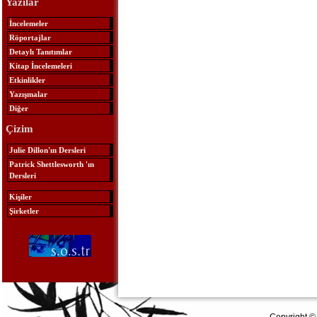
Yazılar
İncelemeler
Röportajlar
Detaylı Tanıtımlar
Kitap İncelemeleri
Etkinlikler
Yazışmalar
Diğer
Çizim
Julie Dillon'ın Dersleri
Patrick Shettlesworth 'ın
Dersleri
Kişiler
Şirketler