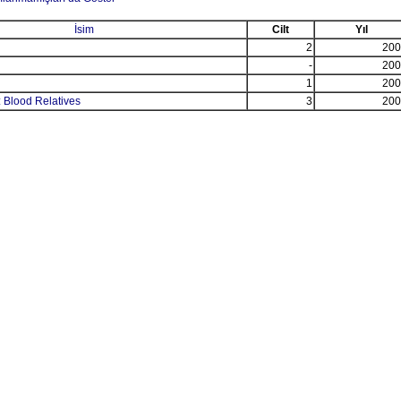
İsim
Cilt
Yıl
2
200
-
200
1
200
 Blood Relatives
3
200