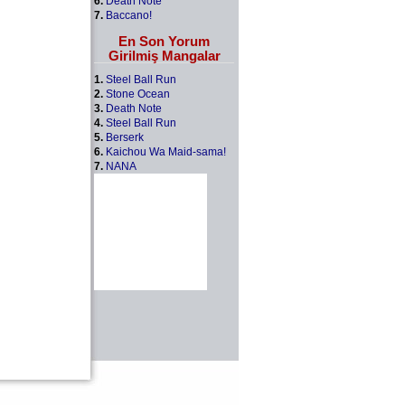
6.
Death Note
7.
Baccano!
En Son Yorum
Girilmiş Mangalar
1.
Steel Ball Run
2.
Stone Ocean
3.
Death Note
4.
Steel Ball Run
5.
Berserk
6.
Kaichou Wa Maid-sama!
7.
NANA