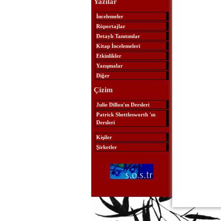
Yazılar
İncelemeler
Röportajlar
Detaylı Tanıtımlar
Kitap İncelemeleri
Etkinlikler
Yazışmalar
Diğer
Çizim
Julie Dillon'ın Dersleri
Patrick Shettlesworth 'ın
Dersleri
Kişiler
Şirketler