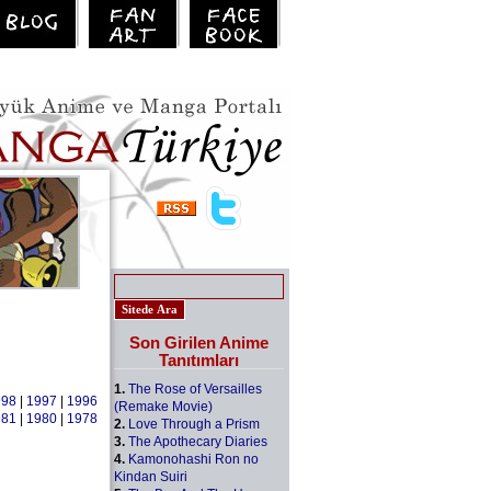
Son Girilen Anime
Tanıtımları
1.
The Rose of Versailles
998
|
1997
|
1996
(Remake Movie)
981
|
1980
|
1978
2.
Love Through a Prism
3.
The Apothecary Diaries
4.
Kamonohashi Ron no
Kindan Suiri