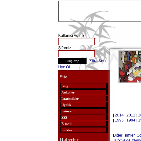
Kullanıcı Adınız:
Şifreniz:
(
Şifre Sor
)
Üye Ol
Site
Blog
Anketler
İstatistikler
Üyelik
Künye
|
2014
|
2012
|
2
SSS
|
1995
|
1994
|
1
E-mail
Linkler
Diğer İsimleri G
Haberler
Türkiye'de Yayı