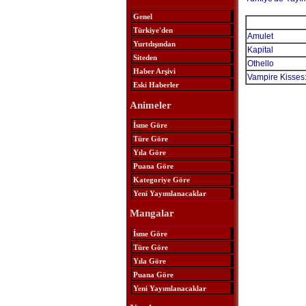
Genel
Türkiye'den
Amulet
Yurtdışından
Kapital
Siteden
Othello
Haber Arşivi
Vampire Kisses:
Eski Haberler
Animeler
İsme Göre
Türe Göre
Yıla Göre
Puana Göre
Kategoriye Göre
Yeni Yayımlanacaklar
Mangalar
İsme Göre
Türe Göre
Yıla Göre
Puana Göre
Yeni Yayımlanacaklar