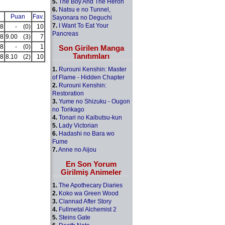
5.
The Boy And The Heron
6.
Natsu e no Tunnel,
Puan
Fav.
Sayonara no Deguchi
7.
I Want To Eat Your
8
-
(0)
10
Pancreas
8
9.00
(3)
7
8
-
(0)
1
Son Girilen Manga
Tanıtımları
8
8.10
(2)
10
1.
Rurouni Kenshin: Master
of Flame - Hidden Chapter
2.
Rurouni Kenshin:
Restoration
3.
Yume no Shizuku - Ougon
no Torikago
4.
Tonari no Kaibutsu-kun
5.
Lady Victorian
6.
Hadashi no Bara wo
Fume
7.
Anne no Aijou
En Son Yorum
Girilmiş Animeler
1.
The Apothecary Diaries
2.
Koko wa Green Wood
3.
Clannad After Story
4.
Fullmetal Alchemist 2
5.
Steins Gate