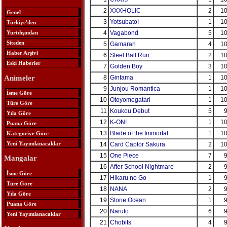
2
XXXHOLIC
2
10
Genel
3
Yotsubato!
1
10
Türkiye'den
4
Vagabond
5
10
Yurtdışından
Siteden
5
Gamaran
4
10
Haber Arşivi
6
Steel Ball Run
2
10
Eski Haberler
7
Golden Boy
3
10
Animeler
8
Gintama
1
10
9
Junjou Romantica
1
10
İsme Göre
10
Otoyomegatari
1
10
Türe Göre
11
Koukou Debut
5
9
Yıla Göre
12
K-ON!
1
10
Puana Göre
13
Blade of the Immortal
1
10
Kategoriye Göre
Yeni Yayımlanacaklar
14
Card Captor Sakura
2
10
15
One Piece
7
9
Mangalar
16
After School Nightmare
2
9
İsme Göre
17
Hikaru no Go
1
9
Türe Göre
18
NANA
2
9
Yıla Göre
19
Stone Ocean
1
9
Puana Göre
20
Naruto
6
9
Yeni Yayımlanacaklar
21
Chobits
4
9