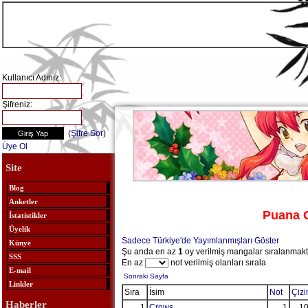
Kullanıcı Adınız:
Şifreniz:
(
Şifre Sor
)
Üye Ol
Site
Blog
Anketler
Puana G
İstatistikler
Üyelik
Sadece Türkiye'de Yayımlanmışları Göster
Künye
Şu anda en az
1
oy verilmiş mangalar sıralanmakt
SSS
En az
not verilmiş olanları sırala
E-mail
Sonraki Sayfa
Linkler
Sıra
İsim
Not
Çiz
Haberler
1
Crows
1
10