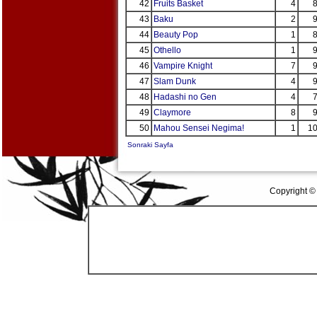
42
Fruits Basket
4
8
43
Baku
2
9
44
Beauty Pop
1
8
45
Othello
1
9
46
Vampire Knight
7
9
47
Slam Dunk
4
9
48
Hadashi no Gen
4
7
49
Claymore
8
9
50
Mahou Sensei Negima!
1
10
Sonraki Sayfa
Copyright ©