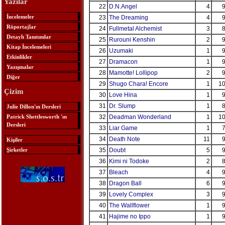
Yazılar
22
D.N.Angel
4
9
İncelemeler
23
The Dreaming
4
9
Röportajlar
24
Fullmetal Alchemist
3
8
Detaylı Tanıtımlar
25
Rurouni Kenshin
2
9
Kitap İncelemeleri
26
Uzumaki
1
9
Etkinlikler
27
Dramacon
1
9
Yazışmalar
28
Mamotte! Lollipop
2
9
Diğer
29
Shugo Chara! Encore
1
10
Çizim
30
Love Hina
1
9
31
Dr. Slump
1
8
Julie Dillon'ın Dersleri
Patrick Shettlesworth 'ın
32
Deadman Wonderland
1
10
Dersleri
33
Liar Game
1
7
34
Death Note
11
9
Kişiler
Şirketler
35
Doubt
5
9
36
Kimi ni Todoke
2
8
37
Bleach
4
9
38
Dragon Ball
6
9
39
Lovely Complex
3
9
40
The Wallflower
1
9
41
Hajime no Ippo
1
9