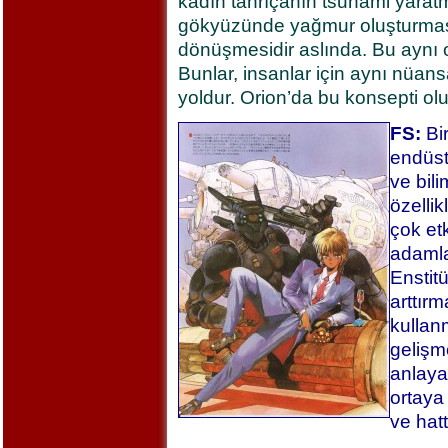
kadın tanrıçanın tsunami yaratm
gökyüzünde yağmur oluşturmas
dönüşmesidir aslında. Bu aynı ol
Bunlar, insanlar için aynı nüansa
yoldur. Orion’da bu konsepti ol
FS:
Bir
endüst
ve bilim
özelli
çok et
adamla
Enstitü
arttırm
kullanm
gelişme
anlaya
ortaya
ve hatt