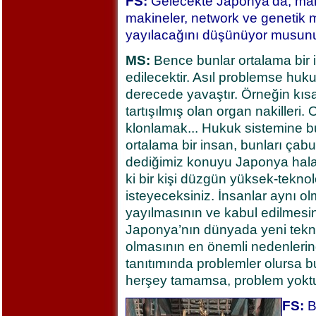
FS:
Gelecekte Japonya’da, manga
makineler, network ve genetik m
yayılacağını düşünüyor musun
MS:
Bence bunlar ortalama bir 
edilecektir. Asıl problemse huk
derecede yavaştır. Örneğin kısa
tartışılmış olan organ nakilleri
klonlamak... Hukuk sistemine b
ortalama bir insan, bunları çabu
dediğimiz konuyu Japonya hala 
ki bir kişi düzgün yüksek-teknol
isteyeceksiniz. İnsanlar aynı olm
yayılmasının ve kabul edilmesin
Japonya’nın dünyada yeni teknolo
olmasının en önemli nedenlerinde
tanıtımında problemler olursa b
herşey tamamsa, problem yoktu
FS:
B