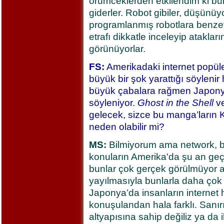
örümceklerden etkilendim ki bu
giderler. Robot gibiler, düşünüyo
programlanmış robotlara benzeyen
etrafı dikkatle inceleyip atakları
görünüyorlar.
FS:
Amerikadaki internet popül
büyük bir şok yarattığı söyleni
büyük çabalara rağmen Japonya
söyleniyor.
Ghost in the Shell
v
gelecek, sizce bu manga’ların K
neden olabilir mi?
MS:
Bilmiyorum ama network, bil
konuların Amerika'da şu an ge
bunlar çok gerçek görülmüyor a
yayılmasıyla bunlarla daha çok i
Japonya’da insanların internet
konuşulandan hala farklı. Sanırı
altyapısına sahip değiliz ya da 