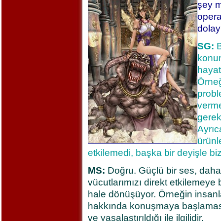
şey m
opera
dolay
SG:
B
konuml
hayat
Örneği
probl
vermem
gerek
Ayrıca
ürünl
etkilemedi, başka bir deyişle biz
MS:
Doğru. Güçlü bir ses, daha i
vücutlarımızı direkt etkilemeye
hale dönüşüyor. Örneğin insanla
hakkında konuşmaya başlaması. 
ve yasalaştırıldığı ile ilgilidir.