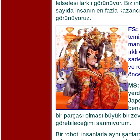
felsefesi farklı görünüyor. Biz i
sayıda insanın en fazla kazancı
görünüyoruz.
FS:
temi
mang
ırkl
sade
ve r
önce
MS:
yerd
Japo
benz
bir parçası olması büyük bir z
görebileceğimi sanmıyorum.
Bir robot, insanlarla aynı şartlard