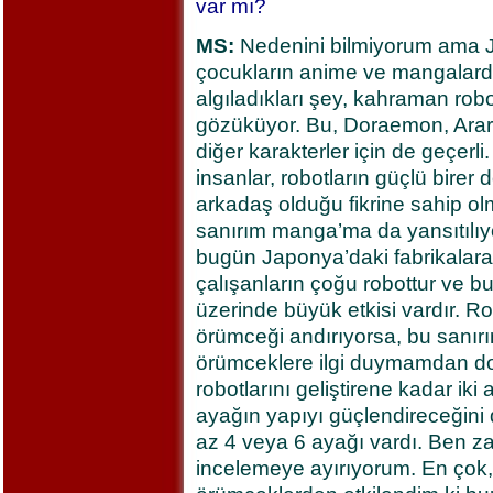
var mı?
MS:
Nedenini bilmiyorum ama 
çocukların anime ve mangalarda
algıladıkları şey, kahraman robot
gözüküyor. Bu, Doraemon, Ara
diğer karakterler için de geçerli
insanlar, robotların güçlü birer 
arkadaş olduğu fikrine sahip o
sanırım manga’ma da yansıtılıyo
bugün Japonya’daki fabrikalar
çalışanların çoğu robottur ve b
üzerinde büyük etkisi vardır. R
örümceği andırıyorsa, bu sanı
örümceklere ilgi duymamdan dol
robotlarını geliştirene kadar iki
ayağın yapıyı güçlendireceğini
az 4 veya 6 ayağı vardı. Ben 
incelemeye ayırıyorum. En çok, 