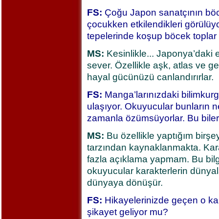
FS:
Çoğu Japon sanatçının böce
çocukken etkilendikleri görülüy
tepelerinde koşup böcek toplar
MS:
Kesinlikle... Japonya’daki 
sever. Özellikle aşk, atlas ve ge
hayal gücünüzü canlandırırlar.
FS:
Manga’larınızdaki bilimkurg
ulaşıyor. Okuyucular bunların 
zamanla özümsüyorlar. Bu bilerek 
MS:
Bu özellikle yaptığım birşey
tarzından kaynaklanmakta. Kara
fazla açıklama yapmam. Bu bilgi 
okuyucular karakterlerin dünyala
dünyaya dönüşür.
FS:
Hikayelerinizde geçen o kar
şikayet geliyor mu?