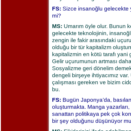
FS:
Sizce insanoğlu gelecekte 
mi?
MS:
Umarım öyle olur. Bunun ke
gelecekte teknolojinin, insanoğlu
zengin ile fakir arasındaki uçur
olduğu bir tür kapitalizm oluşt
kapitalizmin en kötü tarafı yan
Gelir uçurumunun artması daha
Sosyalizme geri dönelim demek
dengeli birşeye ihtiyacımız var.
çalışması gereken ve bizim cid
bu.
FS:
Bugün Japonya’da, basılan k
oluşturmakta. Manga yazarları, 
sanattan politikaya pek çok konu
bir şey olduğunu düşünüyor m