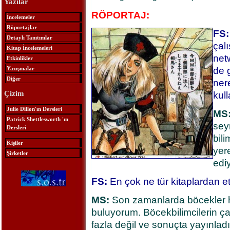
Yazılar
RÖPORTAJ:
İncelemeler
Röportajlar
FS:
Detaylı Tanıtımlar
çalı
Kitap İncelemeleri
net
Etkinlikler
Yazışmalar
de g
Diğer
ner
Çizim
kul
Julie Dillon'ın Dersleri
MS
Patrick Shettlesworth 'ın
sey
Dersleri
bil
Kişiler
yere
Şirketler
edi
FS:
En çok ne tür kitaplardan et
MS:
Son zamanlarda böcekler ha
buluyorum. Böcekbilimcilerin çal
fazla değil ve sonuçta yayınladı