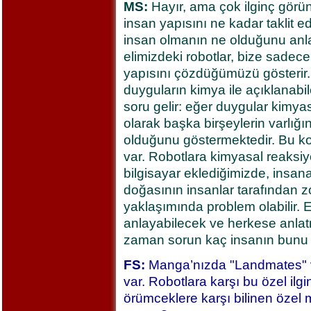
MS:
Hayır, ama çok ilginç görün
insan yapısını ne kadar taklit e
insan olmanın ne olduğunu an
elimizdeki robotlar, bize sadec
yapısını çözdüğümüzü gösterir.
duyguların kimya ile açıklanabi
soru gelir: eğer duygular kimy
olarak başka birşeylerin varlığ
olduğunu göstermektedir. Bu ko
var. Robotlara kimyasal reaksiyo
bilgisayar eklediğimizde, insa
doğasının insanlar tarafından z
yaklaşımında problem olabilir. 
anlayabilecek ve herkese anlat
zaman sorun kaç insanın bunu a
FS:
Manga’nızda "Landmates" v
var. Robotlara karşı bu özel il
örümceklere karşı bilinen özel m