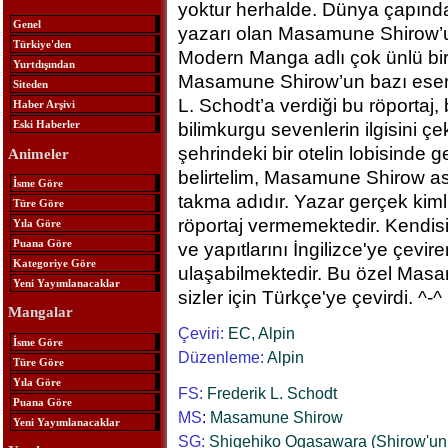
yoktur herhalde. Dünya çapında
Genel
yazarı olan Masamune Shirow’u
Türkiye'den
Modern Manga adlı çok ünlü bir
Yurtdışından
Masamune Shirow’un bazı eserler
Siteden
L. Schodt’a verdiği bu röportaj,
Haber Arşivi
Eski Haberler
bilimkurgu sevenlerin ilgisini ç
şehrindeki bir otelin lobisinde 
Animeler
belirtelim, Masamune Shirow asl
İsme Göre
takma adıdır. Yazar gerçek kim
Türe Göre
röportaj vermemektedir. Kendisi
Yıla Göre
Puana Göre
ve yapıtlarını İngilizce'ye çevi
Kategoriye Göre
ulaşabilmektedir. Bu özel Mas
Yeni Yayımlanacaklar
sizler için Türkçe'ye çevirdi. ^-^
Mangalar
Çeviri:
EC, Alpin
İsme Göre
Düzenleme:
Alpin
Türe Göre
Yıla Göre
FS:
Frederik L. Schodt
Puana Göre
MS
:
Masamune Shirow
Yeni Yayımlanacaklar
SG:
Shigehiko Ogasawara (Shirow'un 