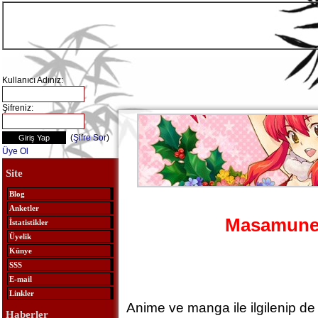
Kullanıcı Adınız:
Şifreniz:
(
Şifre Sor
)
Üye Ol
Site
Blog
Anketler
Masamune 
İstatistikler
Üyelik
Künye
SSS
E-mail
Linkler
Anime ve manga ile ilgilenip d
Haberler