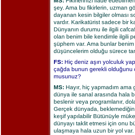
MS:
Fikirlerinizi ifade edebilmen
şey. Ama bu fikirlerin, uzman gö
dayanan kesin bilgiler olması 
vardır. Karikatürist sadece bir kar
Dünyanın durumu ile ilgili cafcaf
olan benim bile kendimle ilgili 
şüphem var. Ama bunlar benim 
düşüncelerim olduğu sürece ta
FS:
Hiç deniz aşırı yolculuk yap
çağda bunun gerekli olduğunu
musunuz?
MS:
Hayır, hiç yapmadım ama 
dünya ile sanal arasında hala bi
beslenir veya programlanır, dolay
Gerçek dünyada, beklemediğini
keşif yapılabilir Bütünüyle mü
dünyayı taklit etmesi için onu 
ulaşmaya hala uzun bir yol var.