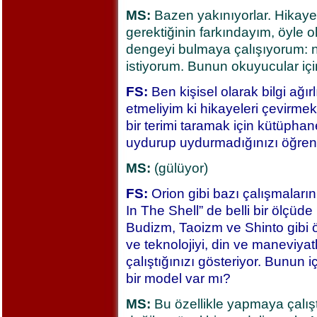
MS:
Bazen yakınıyorlar. Hikayel
gerektiğinin farkındayım, öyle 
dengeyi bulmaya çalışıyorum: n
istiyorum. Bunun okuyucular iç
FS:
Ben kişisel olarak bilgi ağır
etmeliyim ki hikayeleri çevirmek
bir terimi taramak için kütüph
uydurup uydurmadığınızı öğren
MS:
(gülüyor)
FS:
Orion gibi bazı çalışmaları
In The Shell” de belli bir ölçüde
Budizm, Taoizm ve Shinto gibi ö
ve teknolojiyi, din ve maneviyat
çalıştığınızı gösteriyor. Bunun i
bir model var mı?
MS:
Bu özellikle yapmaya çalış