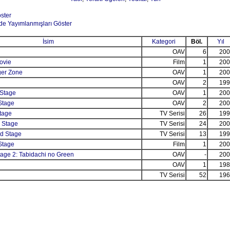
öster
de Yayımlanmışları Göster
İsim
Kategori
Böl.
Yıl
OAV
6
200
ovie
Film
1
200
ger Zone
OAV
1
200
OAV
2
199
e Stage
OAV
1
200
 Stage
OAV
2
200
Stage
TV Serisi
26
199
h Stage
TV Serisi
24
200
nd Stage
TV Serisi
13
199
 Stage
Film
1
200
Stage 2: Tabidachi no Green
OAV
-
200
OAV
1
198
TV Serisi
52
196