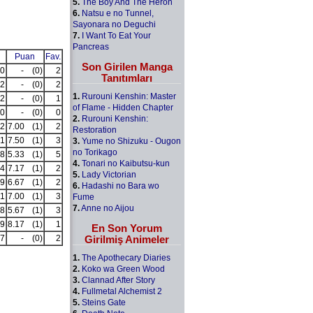
5.
The Boy And The Heron
6.
Natsu e no Tunnel,
Sayonara no Deguchi
7.
I Want To Eat Your
Pancreas
Puan
Fav.
Son Girilen Manga
0
-
(0)
2
Tanıtımları
2
-
(0)
2
1.
Rurouni Kenshin: Master
2
-
(0)
1
of Flame - Hidden Chapter
0
-
(0)
0
2.
Rurouni Kenshin:
2
7.00
(1)
2
Restoration
1
7.50
(1)
3
3.
Yume no Shizuku - Ougon
no Torikago
8
5.33
(1)
5
4.
Tonari no Kaibutsu-kun
4
7.17
(1)
2
5.
Lady Victorian
9
6.67
(1)
2
6.
Hadashi no Bara wo
1
7.00
(1)
3
Fume
7.
Anne no Aijou
8
5.67
(1)
3
9
8.17
(1)
1
En Son Yorum
Girilmiş Animeler
7
-
(0)
2
1.
The Apothecary Diaries
2.
Koko wa Green Wood
3.
Clannad After Story
4.
Fullmetal Alchemist 2
5.
Steins Gate