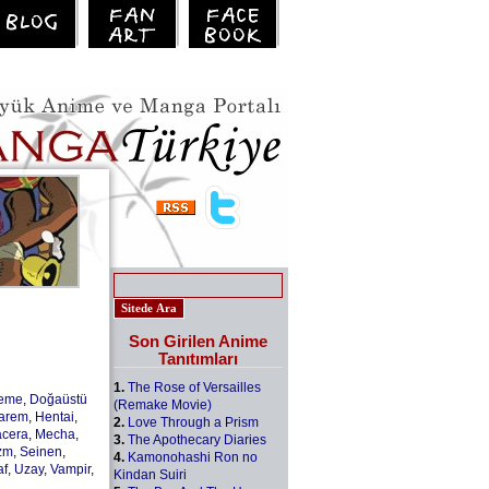
Son Girilen Anime
Tanıtımları
1.
The Rose of Versailles
leme
,
Doğaüstü
(Remake Movie)
arem
,
Hentai
,
2.
Love Through a Prism
cera
,
Mecha
,
3.
The Apothecary Diaries
zm
,
Seinen
,
4.
Kamonohashi Ron no
af
,
Uzay
,
Vampir
,
Kindan Suiri