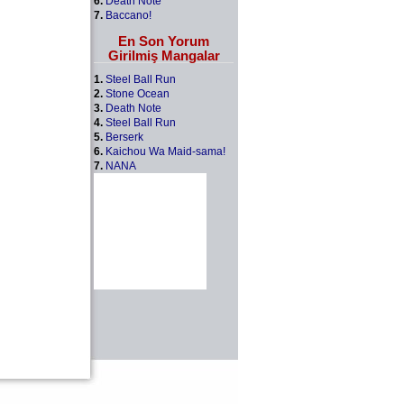
6.
Death Note
7.
Baccano!
En Son Yorum
Girilmiş Mangalar
1.
Steel Ball Run
2.
Stone Ocean
3.
Death Note
4.
Steel Ball Run
5.
Berserk
6.
Kaichou Wa Maid-sama!
7.
NANA