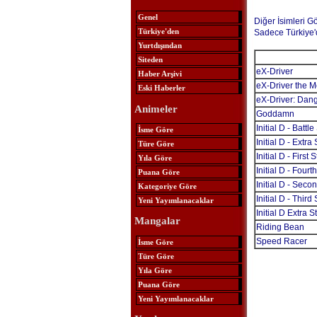
Genel
Diğer İsimleri G
Türkiye'den
Sadece Türkiye'
Yurtdışından
Siteden
eX-Driver
Haber Arşivi
eX-Driver the M
Eski Haberler
eX-Driver: Dan
Animeler
Goddamn
Initial D - Battl
İsme Göre
Initial D - Extra
Türe Göre
Initial D - First 
Yıla Göre
Initial D - Fourt
Puana Göre
Initial D - Seco
Kategoriye Göre
Initial D - Third
Yeni Yayımlanacaklar
Initial D Extra 
Mangalar
Riding Bean
Speed Racer
İsme Göre
Türe Göre
Yıla Göre
Puana Göre
Yeni Yayımlanacaklar