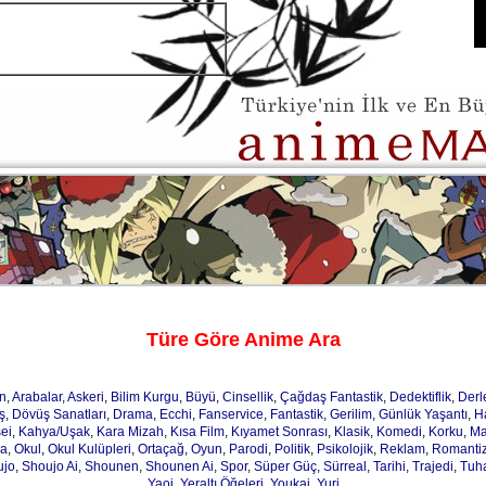
Türe Göre Anime Ara
n
,
Arabalar
,
Askeri
,
Bilim Kurgu
,
Büyü
,
Cinsellik
,
Çağdaş Fantastik
,
Dedektiflik
,
Der
ş
,
Dövüş Sanatları
,
Drama
,
Ecchi
,
Fanservice
,
Fantastik
,
Gerilim
,
Günlük Yaşantı
,
H
ei
,
Kahya/Uşak
,
Kara Mizah
,
Kısa Film
,
Kıyamet Sonrası
,
Klasik
,
Komedi
,
Korku
,
Ma
ja
,
Okul
,
Okul Kulüpleri
,
Ortaçağ
,
Oyun
,
Parodi
,
Politik
,
Psikolojik
,
Reklam
,
Romanti
ujo
,
Shoujo Ai
,
Shounen
,
Shounen Ai
,
Spor
,
Süper Güç
,
Sürreal
,
Tarihi
,
Trajedi
,
Tuh
Yaoi
,
Yeraltı Öğeleri
,
Youkai
,
Yuri