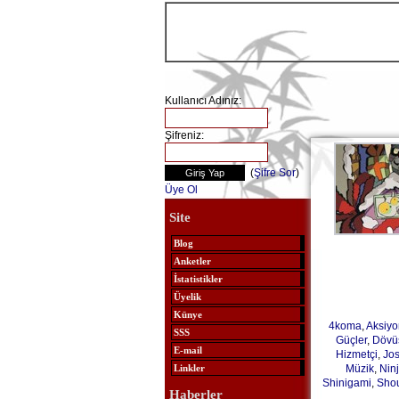
Kullanıcı Adınız:
Şifreniz:
(
Şifre Sor
)
Üye Ol
Site
Blog
Anketler
İstatistikler
Üyelik
Künye
4koma
,
Aksiyo
SSS
Güçler
,
Dövü
E-mail
Hizmetçi
,
Jos
Müzik
,
Nin
Linkler
Shinigami
,
Sho
Haberler