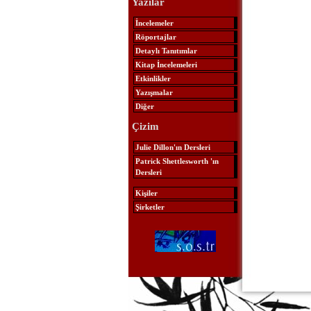
Yazılar
İncelemeler
Röportajlar
Detaylı Tanıtımlar
Kitap İncelemeleri
Etkinlikler
Yazışmalar
Diğer
Çizim
Julie Dillon'ın Dersleri
Patrick Shettlesworth 'ın
Dersleri
Kişiler
Şirketler