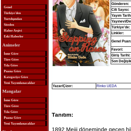
Gönderen:
Genel
Cilt Sayısı:
Türkiye'den
Yayım Tarihi
Yurtdışından
Yayınevi/De
Siteden
Türkiye'de:
Haber Arşivi
Linkler:
Eski Haberler
Genel Puan
Animeler
Favori:
İsme Göre
Giriş Tarihi:
Türe Göre
Son Değişik
Yıla Göre
Puana Göre
Kategoriye Göre
Yeni Yayımlanacaklar
Yazar/Çizer:
Rinko UEDA
Mangalar
İsme Göre
Türe Göre
Yıla Göre
Tanıtım:
Puana Göre
Yeni Yayımlanacaklar
1892 Meiji döneminde geçen h