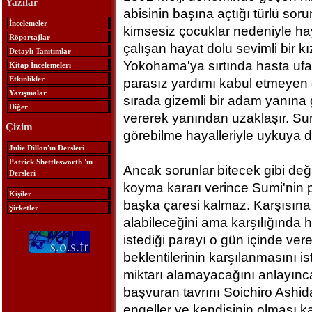
Yazılar
abisinin başına açtığı türlü soru
İncelemeler
kimsesiz çocuklar nedeniyle hay
Röportajlar
çalışan hayat dolu sevimli bir kı
Detaylı Tanıtımlar
Yokohama'ya sırtında hasta ufa
Kitap İncelemeleri
Etkinlikler
parasız yardımı kabul etmeyen d
Yazışmalar
sırada gizemli bir adam yanına g
Diğer
vererek yanından uzaklaşır. Su
Çizim
görebilme hayalleriyle uykuya d
Julie Dillon'ın Dersleri
Patrick Shettlesworth 'ın
Ancak sorunlar bitecek gibi değil
Dersleri
koyma kararı verince Sumi'nin 
Kişiler
başka çaresi kalmaz. Karşısına
Şirketler
alabileceğini ama karşılığında 
istediği parayı o gün içinde ve
beklentilerinin karşılanmasını is
miktarı alamayacağını anlayınc
başvuran tavrını Soichiro Ashi
engeller ve kendisinin olması kar