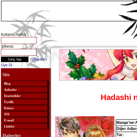
Kullanıcı Adınız:
Şifreniz:
(
Şifre Sor
)
Üye Ol
Site
Blog
Anketler
Hadashi 
İstatistikler
Üyelik
Künye
SSS
E-mail
Manga'nın A
Linkler
Diğer Adları
Tür:
Haberler