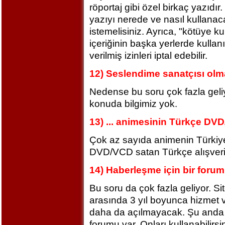
röportaj gibi özel birkaç yazıdır
yazıyı nerede ve nasıl kullanaca
istemelisiniz. Ayrıca, "kötüye k
içeriğinin başka yerlerde kulla
verilmiş izinleri iptal edebilir.
12) Seslendime sanatçısı olm
Nedense bu soru çok fazla geli
konuda bilgimiz yok.
13) ... animesinin Türkçe DVD
Çok az sayıda animenin Türkiye
DVD/VCD satan Türkçe alışveriş 
14) Haberleşme için bir forum 
Bu soru da çok fazla geliyor. Si
arasında 3 yıl boyunca hizmet v
daha da açılmayacak. Şu anda
forumu var. Onları kullanabilirsi