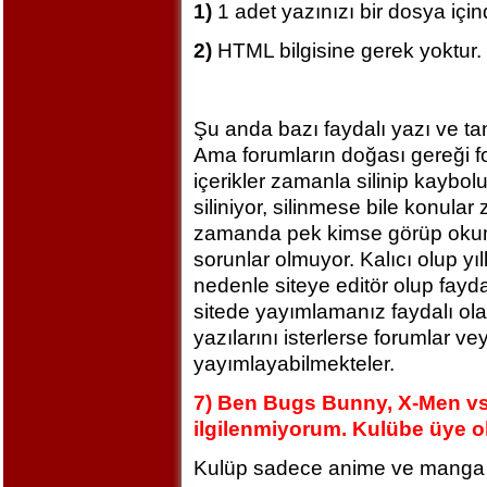
1)
1 adet yazınızı bir dosya için
2)
HTML bilgisine gerek yoktur.
Şu anda bazı faydalı yazı ve ta
Ama forumların doğası gereği for
içerikler zamanla silinip kaybol
siliniyor, silinmese bile konula
zamanda pek kimse görüp okumu
sorunlar olmuyor. Kalıcı olup yıl
nedenle siteye editör olup fayda
sitede yayımlamanız faydalı olaca
yazılarını isterlerse forumlar v
yayımlayabilmekteler.
7) Ben Bugs Bunny, X-Men vs
ilgilenmiyorum. Kulübe üye ol
Kulüp sadece anime ve manga s