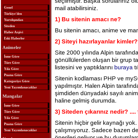
seçilmiştir. Başka sorularınız o
mail atabilirsiniz.
Genel
Türkiye'den
1) Bu sitenin amacı ne?
Yurtdışından
Siteden
Bu sitenin amacı, anime ve mang
Haber Arşivi
Eski Haberler
2) Siteyi hazırlayanlar kimler?
Animeler
Site 2000 yılında Alpin tarafı
İsme Göre
gönüllülerden oluşan bir grup ta
Türe Göre
listesini ve yaptıklarını
buraya
tı
Yıla Göre
Puana Göre
Sitenin kodlaması PHP ve mySQL
Kategoriye Göre
yapılmıştır. Halen Alpin tarafın
Yeni Yayımlanacaklar
şimdiden dünyadaki sayılı anime
Mangalar
haline gelmiş durumda.
İsme Göre
3) Siteden çıkarınız nedir? ....
Türe Göre
Yıla Göre
Sitenin hiçbir gelir kaynağı yok
Puana Göre
çalışmıyoruz. Sadece bazen değ
Yeni Yayımlanacaklar
önerileri geliyor ve bu durumla