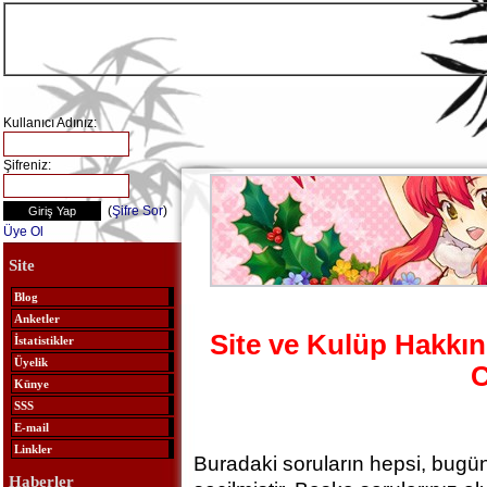
Kullanıcı Adınız:
Şifreniz:
(
Şifre Sor
)
Üye Ol
Site
Blog
Anketler
Site ve Kulüp Hakkın
İstatistikler
Üyelik
C
Künye
SSS
E-mail
Linkler
Buradaki soruların hepsi, bugü
Haberler