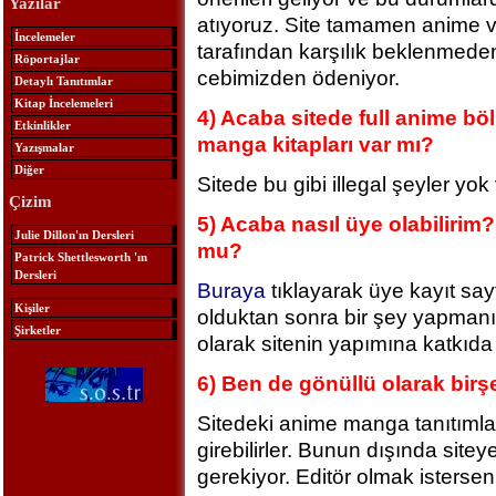
Yazılar
atıyoruz. Site tamamen anime v
İncelemeler
tarafından karşılık beklenmede
Röportajlar
cebimizden ödeniyor.
Detaylı Tanıtımlar
Kitap İncelemeleri
4) Acaba sitede full anime böl
Etkinlikler
manga kitapları var mı?
Yazışmalar
Diğer
Sitede bu gibi illegal şeyler yo
Çizim
5) Acaba nasıl üye olabiliri
Julie Dillon'ın Dersleri
mu?
Patrick Shettlesworth 'ın
Dersleri
Buraya
tıklayarak üye kayıt say
Kişiler
olduktan sonra bir şey yapmanız
Şirketler
olarak sitenin yapımına katkıda 
6) Ben de gönüllü olarak birş
Sitedeki anime manga tanıtımla
girebilirler. Bunun dışında sitey
gerekiyor. Editör olmak isterse