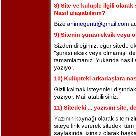
8) Site ve kulüple ilgili olara
Nasıl ulaşabilirim?
Bize
animegentr@gmail.com
ad
9) Sitenin şurası eksik veya o
Sizden dileğimiz, eğer sitede 
"şurası eksik veya olmamış" de
tamamlamanız. Yukarıda nasıl edi
yazıyor.
10) Kulüpteki arkadaşlara nas
Gizli kalmak isteyenler dışındaki
yazıyor. Mail atabilirsiniz.
11) Sitedeki ... yazısını site, 
Yazının kaynağı olarak sitemizin 
siteye link vererek sitedeki tüm y
sayfasında 'izinsiz olarak başk