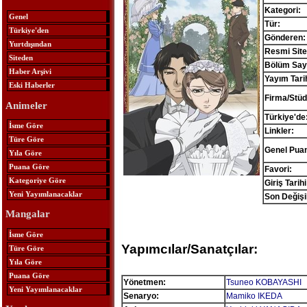
Kategori:
Genel
Tür:
Türkiye'den
Gönderen:
Yurtdışından
Resmi Site
Siteden
Bölüm Sayı
Haber Arşivi
Yayım Tarih
Eski Haberler
Firma/Stüd
Animeler
Türkiye'de
İsme Göre
Linkler:
Türe Göre
Genel Pua
Yıla Göre
Puana Göre
Favori:
Kategoriye Göre
Giriş Tarihi
Yeni Yayımlanacaklar
Son Değişik
Mangalar
İsme Göre
Yapımcılar/Sanatçılar:
Türe Göre
Yıla Göre
Puana Göre
Yönetmen:
Tsuneo KOBAYASHI
Yeni Yayımlanacaklar
Senaryo:
Mamiko IKEDA