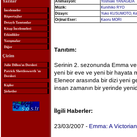
Yazılar
Animasyon:
Yoshiaki YANAGIDA
Müzik:
Kunihiko RYO
İncelemeler
Dizayn:
Yuko KUSUMOTO
,
Ke
Röportajlar
Orjinal Eser:
Kaoru MORI
Detaylı Tanıtımlar
Kitap İncelemeleri
Etkinlikler
Yazışmalar
Diğer
Tanıtım:
Çizim
Serinin 2. sezonunda Emma ve 
Julie Dillon'ın Dersleri
Patrick Shettlesworth 'ın
yeni bir eve ve yeni bir hayata
Dersleri
Eleneor arasında bir dizi yeni g
Kişiler
insan zamanın bir yerinde yenid
Şirketler
İlgili Haberler:
23/03/2007 -
Emma: A Victoria