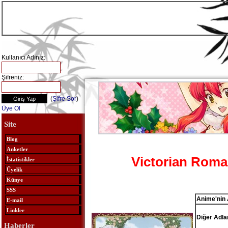
Kullanıcı Adınız:
Şifreniz:
(
Şifre Sor
)
Üye Ol
Site
Blog
Anketler
Victorian Rom
İstatistikler
Üyelik
Künye
SSS
Anime'nin 
E-mail
Linkler
Diğer Adlar
Haberler