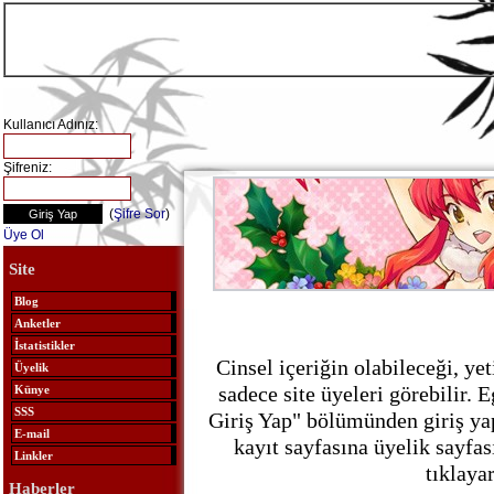
Kullanıcı Adınız:
Şifreniz:
(
Şifre Sor
)
Üye Ol
Site
Blog
Anketler
İstatistikler
Cinsel içeriğin olabileceği, ye
Üyelik
sadece site üyeleri görebilir. E
Künye
SSS
Giriş Yap" bölümünden giriş ya
E-mail
kayıt sayfasına üyelik sayfa
Linkler
tıklayar
Haberler