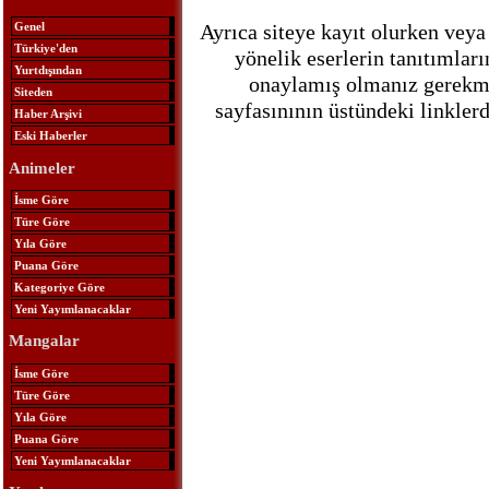
Ayrıca siteye kayıt olurken veya
Genel
Türkiye'den
yönelik eserlerin tanıtımlar
Yurtdışından
onaylamış olmanız gerekmek
Siteden
sayfasınının üstündeki linkle
Haber Arşivi
Eski Haberler
Animeler
İsme Göre
Türe Göre
Yıla Göre
Puana Göre
Kategoriye Göre
Yeni Yayımlanacaklar
Mangalar
İsme Göre
Türe Göre
Yıla Göre
Puana Göre
Yeni Yayımlanacaklar