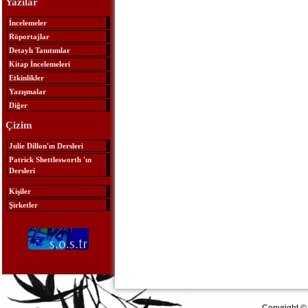
Yazılar
İncelemeler
Röportajlar
Detaylı Tanıtımlar
Kitap İncelemeleri
Etkinlikler
Yazışmalar
Diğer
Çizim
Julie Dillon'ın Dersleri
Patrick Shettlesworth 'ın
Dersleri
Kişiler
Şirketler