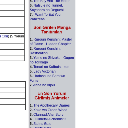
5.
The Boy And The Heron
6.
Natsu e no Tunnel,
Sayonara no Deguchi
7.
I Want To Eat Your
Pancreas
Son Girilen Manga
Tanıtımları
ı Oku
) (5 Yorum
1.
Rurouni Kenshin: Master
of Flame - Hidden Chapter
2.
Rurouni Kenshin:
Restoration
3.
Yume no Shizuku - Ougon
no Torikago
4.
Tonari no Kaibutsu-kun
5.
Lady Victorian
6.
Hadashi no Bara wo
Fume
7.
Anne no Aijou
En Son Yorum
Girilmiş Animeler
1.
The Apothecary Diaries
2.
Koko wa Green Wood
3.
Clannad After Story
4.
Fullmetal Alchemist 2
5.
Steins Gate