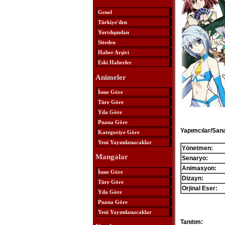
Genel
Türkiye'den
Yurtdışından
Siteden
Haber Arşivi
Eski Haberler
Animeler
İsme Göre
Türe Göre
Yıla Göre
Puana Göre
Yapımcılar/Sana
Kategoriye Göre
Yeni Yayımlanacaklar
Yönetmen:
Mangalar
Senaryo:
Animasyon:
İsme Göre
Dizayn:
Türe Göre
Orjinal Eser:
Yıla Göre
Puana Göre
Yeni Yayımlanacaklar
Tanıtım: