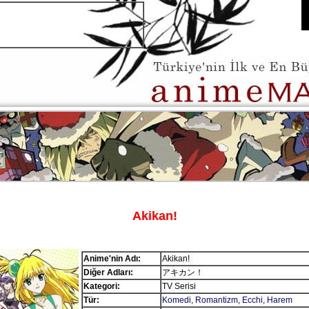
Akikan!
Anime'nin Adı:
Akikan!
Diğer Adları:
アキカン！
Kategori:
TV Serisi
Tür:
Komedi
,
Romantizm
,
Ecchi
,
Harem