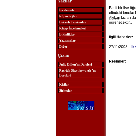
Yazılar
Basit bir lise öğ
İncelemeler
elindeki teneke 
Röportajlar
Akikan
kızları da
Detaylı Tanıtımlar
öğrenecektir...
Kitap İncelemeleri
Etkinlikler
İlgili Haberler:
Yazışmalar
Diğer
27/11/2008 -
İlk
Çizim
Resimler:
Julie Dillon'ın Dersleri
Patrick Shettlesworth 'ın
Dersleri
Kişiler
Şirketler