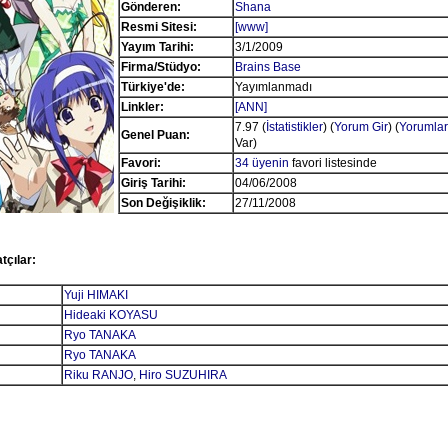
Gönderen:
Shana
Resmi Sitesi:
[www]
Yayım Tarihi:
3/1/2009
Firma/Stüdyo:
Brains Base
Türkiye'de:
Yayımlanmadı
Linkler:
[ANN]
7.97 (
İstatistikler
) (
Yorum Gir
) (
Yorumlar
Genel Puan:
Var)
Favori:
34 üyenin
favori listesinde
Giriş Tarihi:
04/06/2008
Son Değişiklik:
27/11/2008
tçılar:
Yuji HIMAKI
Hideaki KOYASU
Ryo TANAKA
Ryo TANAKA
Riku RANJO
,
Hiro SUZUHIRA