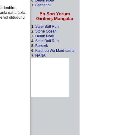
6.
Death Note
7.
Baccano!
Birdenbire
manla daha fazla
En Son Yorum
 de yol olduğunu
Girilmiş Mangalar
1.
Steel Ball Run
2.
Stone Ocean
3.
Death Note
4.
Steel Ball Run
5.
Berserk
6.
Kaichou Wa Maid-sama!
7.
NANA