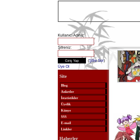
Kullanıcı Adınız:
Şifreniz:
(
Şifre Sor
)
Üye Ol
Site
Blog
Anketler
İstatistikler
Üyelik
Künye
SSS
E-mail
Linkler
Haberler