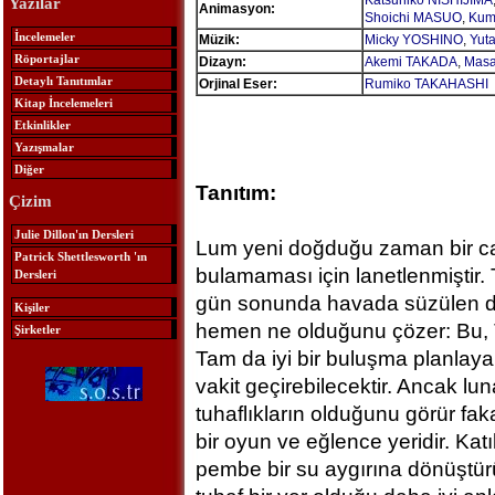
Katsuhiko NISHIJIMA
Yazılar
Animasyon:
Shoichi MASUO
,
Kum
İncelemeler
Müzik:
Micky YOSHINO
,
Yut
Röportajlar
Dizayn:
Akemi TAKADA
,
Masa
Detaylı Tanıtımlar
Orjinal Eser:
Rumiko TAKAHASHI
Kitap İncelemeleri
Etkinlikler
Yazışmalar
Diğer
Tanıtım:
Çizim
Julie Dillon'ın Dersleri
Lum yeni doğduğu zaman bir cad
Patrick Shettlesworth 'ın
bulamaması için lanetlenmiştir. 
Dersleri
gün sonunda havada süzülen dev 
Kişiler
hemen ne olduğunu çözer: Bu, To
Şirketler
Tam da iyi bir buluşma planlayan 
vakit geçirebilecektir. Ancak lun
tuhaflıkların olduğunu görür fa
bir oyun ve eğlence yeridir. Katıl
pembe bir su aygırına dönüştür