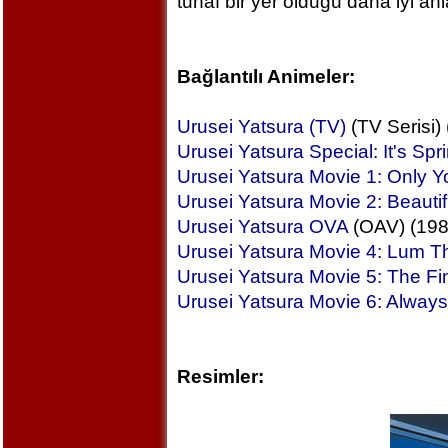
tuhaf bir yer olduğu daha iyi anlaş
Bağlantılı Animeler:
Urusei Yatsura (TV)
(TV Serisi)
Urusei Yatsura Special: It's Spri
Urusei Yatsura Movie 1: Only Y
Urusei Yatsura Movie 2: Beauti
Urusei Yatsura OVA
(OAV) (198
Urusei Yatsura Movie 4: Lum T
Urusei Yatsura Movie 5: The Fi
Urusei Yatsura Movie 6: Always
Resimler: