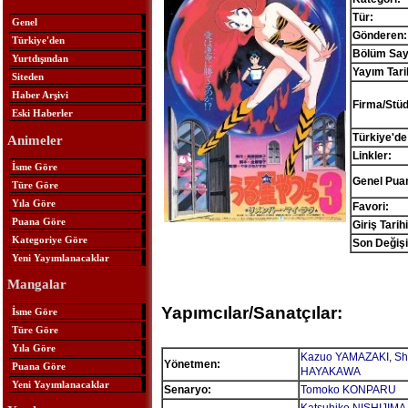
Tür:
Genel
Gönderen:
Türkiye'den
Bölüm Sayı
Yurtdışından
Yayım Tari
Siteden
Haber Arşivi
Firma/Stü
Eski Haberler
Türkiye'de
Animeler
Linkler:
İsme Göre
Genel Pua
Türe Göre
Yıla Göre
Favori:
Puana Göre
Giriş Tarihi
Kategoriye Göre
Son Değişi
Yeni Yayımlanacaklar
Mangalar
Yapımcılar/Sanatçılar:
İsme Göre
Türe Göre
Yıla Göre
Kazuo YAMAZAKI
,
Sh
Yönetmen:
Puana Göre
HAYAKAWA
Yeni Yayımlanacaklar
Senaryo:
Tomoko KONPARU