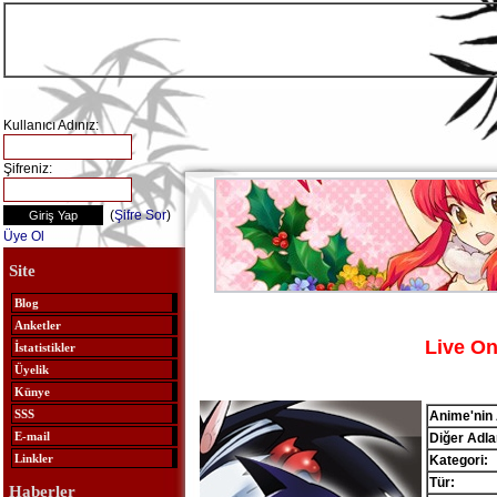
Kullanıcı Adınız:
Şifreniz:
(
Şifre Sor
)
Üye Ol
Site
Blog
Anketler
Live On
İstatistikler
Üyelik
Künye
SSS
Anime'nin 
E-mail
Diğer Adlar
Linkler
Kategori:
Tür:
Haberler