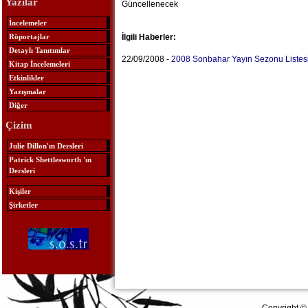
Yazılar
Güncellenecek
İncelemeler
Röportajlar
İlgili Haberler:
Detaylı Tanıtımlar
22/09/2008 -
2008 Sonbahar Yayın Sezonu Listes
Kitap İncelemeleri
Etkinlikler
Yazışmalar
Diğer
Çizim
Julie Dillon'ın Dersleri
Patrick Shettlesworth 'ın
Dersleri
Kişiler
Şirketler