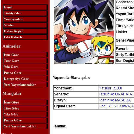
Gönderen:
Genel
Resmi Site
Türkiye'den
Yayım Tari
Yurtdışından
Firma/Stü
Siteden
Türkiye'de
Haber Arşivi
Linkler:
Eski Haberler
Genel Pua
Animeler
Favori:
Giriş Tarihi
İsme Göre
Son Değişi
Türe Göre
Yıla Göre
Puana Göre
Yapımcılar/Sanatçılar:
Kategoriye Göre
Yeni Yayımlanacaklar
Yönetmen:
Hatsuki TSUJI
Mangalar
Senaryo:
Tatsuhiko URAHATA
Dizayn:
Toshihiko MASUDA
İsme Göre
Orjinal Eser:
Choji YOSHIKAWA
,
A
Türe Göre
Yıla Göre
Puana Göre
Tanıtım:
Yeni Yayımlanacaklar