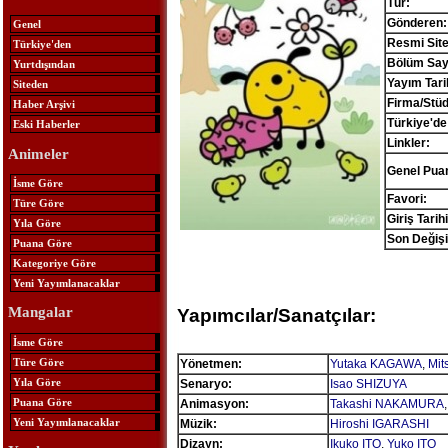
Tür:
Gönderen:
Genel
Resmi Site
Türkiye'den
Bölüm Sayı
Yurtdışından
Yayım Tari
Siteden
Firma/Stü
Haber Arşivi
Türkiye'de
Eski Haberler
Linkler:
Animeler
Genel Pua
İsme Göre
Favori:
Türe Göre
Giriş Tarihi
Yıla Göre
Son Değişi
Puana Göre
Kategoriye Göre
Yeni Yayımlanacaklar
Mangalar
Yapımcılar/Sanatçılar:
İsme Göre
Türe Göre
Yönetmen:
Yutaka KAGAWA
,
Mit
Yıla Göre
Senaryo:
Isao SHIZUYA
Puana Göre
Animasyon:
Takashi NAKAMURA
Yeni Yayımlanacaklar
Müzik:
Hiroshi IGARASHI
Dizayn:
Ikuko ITO
,
Yuko ITO