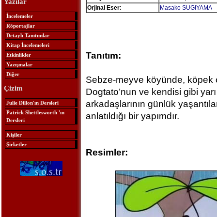
Yazılar
Orjinal Eser:
Masako SUGIYAMA
İncelemeler
Röportajlar
Detaylı Tanıtımlar
Kitap İncelemeleri
Tanıtım:
Etkinlikler
Yazışmalar
Diğer
Sebze-meyve köyünde, köpek ol
Çizim
Dogtato’nun ve kendisi gibi ya
arkadaşlarının günlük yaşantıla
Julie Dillon'ın Dersleri
Patrick Shettlesworth 'ın
anlatıldığı bir yapımdır.
Dersleri
Kişiler
Şirketler
Resimler: