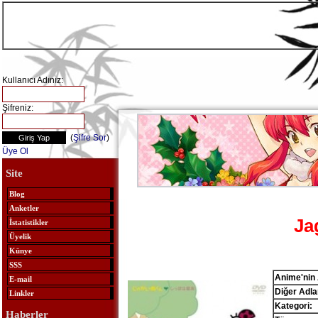
Kullanıcı Adınız:
Şifreniz:
(
Şifre Sor
)
Üye Ol
Site
Blog
Anketler
Ja
İstatistikler
Üyelik
Künye
SSS
Anime'nin 
E-mail
Diğer Adlar
Linkler
Kategori:
Haberler