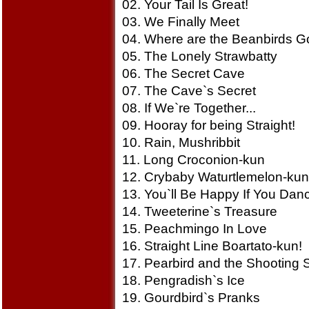
02. Your Tail Is Great!
03. We Finally Meet
04. Where are the Beanbirds G
05. The Lonely Strawbatty
06. The Secret Cave
07. The Cave`s Secret
08. If We`re Together...
09. Hooray for being Straight!
10. Rain, Mushribbit
11. Long Croconion-kun
12. Crybaby Waturtlemelon-kun
13. You`ll Be Happy If You Dan
14. Tweeterine`s Treasure
15. Peachmingo In Love
16. Straight Line Boartato-kun!
17. Pearbird and the Shooting S
18. Pengradish`s Ice
19. Gourdbird`s Pranks