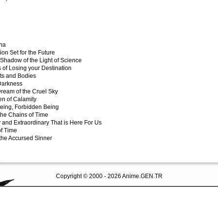
na
ion Set for the Future
Shadow of the Light of Science
 of Losing your Destination
rts and Bodies
 Darkness
Dream of the Cruel Sky
en of Calamity
Being, Forbidden Being
the Chains of Time
 and Extraordinary That is Here For Us
of Time
 the Accursed Sinner
Copyright © 2000 - 2026 Anime.GEN.TR