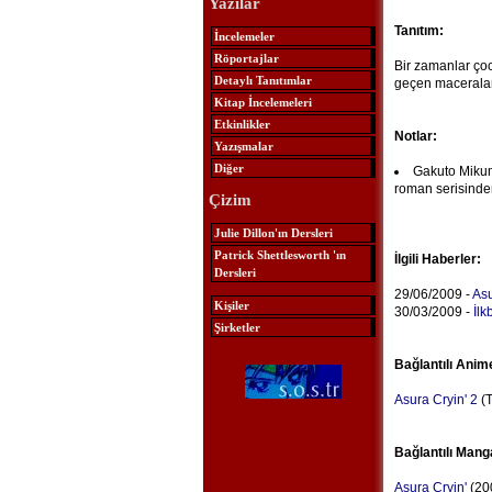
Yazılar
Tanıtım:
İncelemeler
Röportajlar
Bir zamanlar çoc
Detaylı Tanıtımlar
geçen maceralar 
Kitap İncelemeleri
Etkinlikler
Notlar:
Yazışmalar
Diğer
Gakuto Mikumo
roman serisinde
Çizim
Julie Dillon'ın Dersleri
Patrick Shettlesworth 'ın
İlgili Haberler:
Dersleri
29/06/2009 -
Asu
Kişiler
30/03/2009 -
İlk
Şirketler
Bağlantılı Anim
Asura Cryin' 2
(T
Bağlantılı Mang
Asura Cryin'
(20