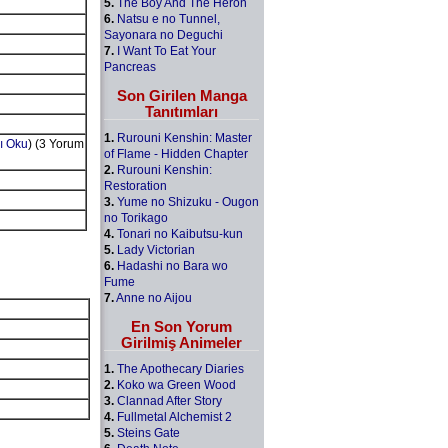
5.
The Boy And The Heron
6.
Natsu e no Tunnel,
Sayonara no Deguchi
7.
I Want To Eat Your
Pancreas
Son Girilen Manga
Tanıtımları
1.
Rurouni Kenshin: Master
ı Oku
) (3 Yorum
of Flame - Hidden Chapter
2.
Rurouni Kenshin:
Restoration
3.
Yume no Shizuku - Ougon
no Torikago
4.
Tonari no Kaibutsu-kun
5.
Lady Victorian
6.
Hadashi no Bara wo
Fume
7.
Anne no Aijou
En Son Yorum
Girilmiş Animeler
1.
The Apothecary Diaries
2.
Koko wa Green Wood
3.
Clannad After Story
4.
Fullmetal Alchemist 2
5.
Steins Gate