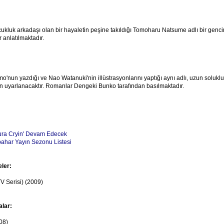
ukluk arkadaşı olan bir hayaletin peşine takıldığı Tomoharu Natsume adlı bir genc
anlatılmaktadır.
'nun yazdığı ve Nao Watanuki'nin illüstrasyonlarını yaptığı aynı adlı, uzun solukl
n uyarlanacaktır. Romanlar Dengeki Bunko tarafından basılmaktadır.
ra Cryin' Devam Edecek
bahar Yayın Sezonu Listesi
eler:
V Serisi) (2009)
alar:
08)