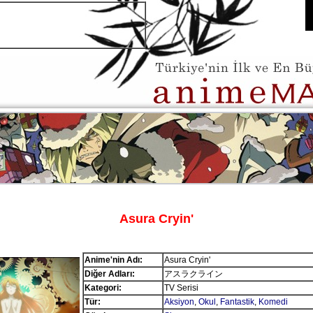
Asura Cryin'
Anime'nin Adı:
Asura Cryin'
Diğer Adları:
アスラクライン
Kategori:
TV Serisi
Tür:
Aksiyon
,
Okul
,
Fantastik
,
Komedi