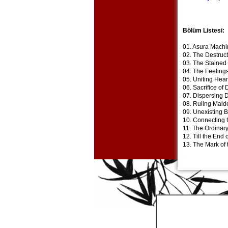
Bölüm Listesi:
01. Asura Machi
02. The Destruct
03. The Stained 
04. The Feelings
05. Uniting Hea
06. Sacrifice of
07. Dispersing 
08. Ruling Maid
09. Unexisting 
10. Connecting 
11. The Ordinary
12. Till the End 
13. The Mark of