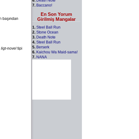
6.
Death Note
7.
Baccano!
En Son Yorum
Girilmiş Mangalar
in başından
1.
Steel Ball Run
2.
Stone Ocean
3.
Death Note
4.
Steel Ball Run
5.
Berserk
u
ligt-novel
tipi
6.
Kaichou Wa Maid-sama!
7.
NANA