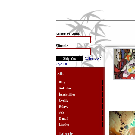
Kullanıcı Adınız:
Şifreniz:
(
Şifre Sor
)
Üye Ol
Site
Blog
Anketler
İstatistikler
Üyelik
Künye
SSS
E-mail
Linkler
Haberler