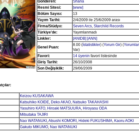
Gönderen:
Shana
Resmi Sitesi:
[www]
Bölüm Sayısı:
13
Yayım Tarihi:
2/4/2009 ile 25/6/2009 arası
Firma/Stüdyo:
Seven Arcs
,
Starchild Records
Türkiye'de:
Yayımlanmadı
Linkler:
[ANIDB]
[ANN]
8.00 (
İstatistikler
) (
Yorum Gir
) (
Yorumlar
Genel Puan:
Var)
Favori:
14 üyenin
favori listesinde
Giriş Tarihi:
26/10/2008
Son Değişiklik:
29/06/2009
tçılar:
Keizou KUSAKAWA
Katsuhiko KOIDE
,
Deko AKAO
,
Natsuko TAKAHASHI
Yasuhiro KATO
,
Hiroaki MATSUURA
,
Hiroyasu ODA
Mitsutaka TAJIRI
Nao WATANUKI
,
Atsushi KOMORI
,
Hideki FUKUSHIMA
,
Kaoru AOKI
Gakuto MIKUMO
,
Nao WATANUKI