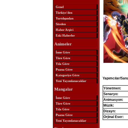
Genel
Türkiye'den
Yurtdışından
Siteden
Haber Arşivi
Eski Haberler
Animeler
İsme Göre
Türe Göre
Yıla Göre
Puana Göre
Kategoriye Göre
Yapımcılar/Sana
Yeni Yayımlanacaklar
Yönetmen:
Mangalar
Senaryo:
İsme Göre
Animasyon:
Türe Göre
Müzik:
Yıla Göre
Dizayn:
Puana Göre
Orjinal Eser:
Yeni Yayımlanacaklar