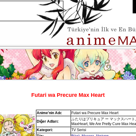
Futari wa Precure Max Heart
Anime'nin Adı:
Futari wa Precure Max Heart
ふたりはプリキュア ー マックスハート, Pre
Diğer Adları:
MaxHeart, We Are Pretty Cure Max Hea
Kategori:
TV Serisi