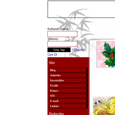
Kullanıcı Adınız:
Şifreniz:
(
Şifre Sor
)
Üye Ol
Site
Blog
Anketler
İstatistikler
Üyelik
Künye
SSS
E-mail
Linkler
Haberler