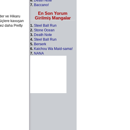
6.
Death Note
7.
Baccano!
En Son Yorum
der ve Hikaru
Girilmiş Mangalar
güçlere kavuşan
1.
Steel Ball Run
kez daha Pretty
2.
Stone Ocean
3.
Death Note
4.
Steel Ball Run
5.
Berserk
6.
Kaichou Wa Maid-sama!
7.
NANA