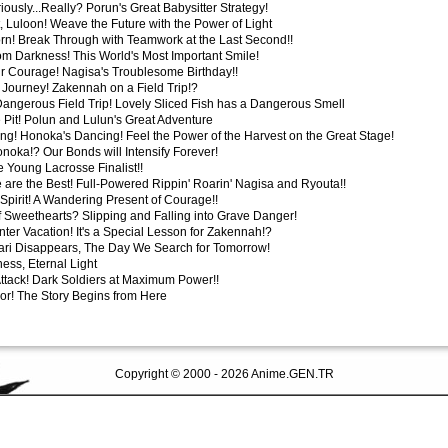
iously...Really? Porun's Great Babysitter Strategy!
, Luloon! Weave the Future with the Power of Light
rn! Break Through with Teamwork at the Last Second!!
rom Darkness! This World's Most Important Smile!
ur Courage! Nagisa's Troublesome Birthday!!
 Journey! Zakennah on a Field Trip!?
Dangerous Field Trip! Lovely Sliced Fish has a Dangerous Smell
e Pit! Polun and Lulun's Great Adventure
ing! Honoka's Dancing! Feel the Power of the Harvest on the Great Stage!
oka!? Our Bonds will Intensify Forever!
e Young Lacrosse Finalist!!
 are the Best! Full-Powered Rippin' Roarin' Nagisa and Ryouta!!
 Spirit! A Wandering Present of Courage!!
of Sweethearts? Slipping and Falling into Grave Danger!
nter Vacation! It's a Special Lesson for Zakennah!?
ari Disappears, The Day We Search for Tomorrow!
ness, Eternal Light
 Attack! Dark Soldiers at Maximum Power!!
or! The Story Begins from Here
Copyright © 2000 - 2026 Anime.GEN.TR