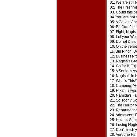
01. We are still
02. The Freshman
03. Could this 
04. You are not
05. A Gallant A
06. Be Careful! H
07. Fight, Nagis
08. Let your Worr
09. Do not Dist
10. On the verge
11. Big Pinch! D
12. Business Pro
13. Nagisa's Gre
14. Go for it, Fu
15. A Senior's As
16. Nagisa's in H
17. What's This
18. Camping, 'H
19. Hikari is wo
20. Namida's Fa
21. So soon? So
22. The Horror o
23. Rebound th
24. Adolescent F
25. Hikari's Su
26. Losing Nagis
27. Don't finis
28. Veroune Pan