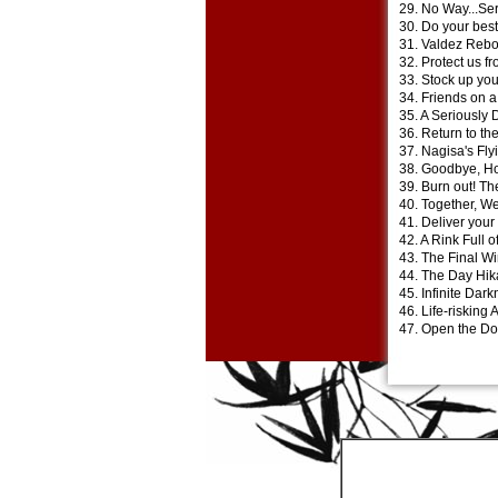
29. No Way...Ser
30. Do your best
31. Valdez Rebo
32. Protect us f
33. Stock up yo
34. Friends on a
35. A Seriously 
36. Return to th
37. Nagisa's Fly
38. Goodbye, Hon
39. Burn out! Th
40. Together, We
41. Deliver your
42. A Rink Full 
43. The Final Wi
44. The Day Hik
45. Infinite Dark
46. Life-risking
47. Open the Do