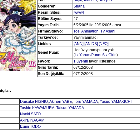
Tür:
Büyü
,
Macera
,
Aksiyon
Gönderen:
Shana
Resmi Sitesi:
[www]
Bölüm Sayısı:
47
Yayım Tarihi:
6/2/2005 ile 29/1/2006 arası
Firma/Stüdyo:
Toei Animation
,
TV Asahi
Türkiye'de:
Yayımlanmadı
Linkler:
[ANN]
[ANIDB]
[NFO]
Henüz yorum/puanı yok
Genel Puan:
(
İlk Yorum/Puanı Siz Girin
)
Favori:
1 üyenin
favori listesinde
Giriş Tarihi:
07/12/2008
Son Değişiklik:
07/12/2008
tçılar:
Daisuke NISHIO
,
Akinori YABE
,
Toru YAMADA
,
Yasuo YAMAKICHI
Toshie KAWAMURA
,
Tatsuo YAMADA
Naoki SATO
Akira INAGAMI
Izumi TODO