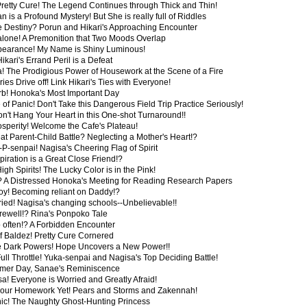
 Pretty Cure! The Legend Continues through Thick and Thin!
 is a Profound Mystery! But She is really full of Riddles
be Destiny? Porun and Hikari's Approaching Encounter
 alone! A Premonition that Two Moods Overlap
ppearance! My Name is Shiny Luminous!
ikari's Errand Peril is a Defeat
a! The Prodigious Power of Housework at the Scene of a Fire
ies Drive off! Link Hikari's Ties with Everyone!
urb! Honoka's Most Important Day
 of Panic! Don't Take this Dangerous Field Trip Practice Seriously!
on't Hang Your Heart in this One-shot Turnaround!!
sperity! Welcome the Cafe's Plateau!
at Parent-Child Battle? Neglecting a Mother's Heart!?
ji-P-senpai! Nagisa's Cheering Flag of Spirit
piration is a Great Close Friend!?
igh Spirits! The Lucky Color is in the Pink!
!? A Distressed Honoka's Meeting for Reading Research Papers
oy! Becoming reliant on Daddy!?
rried! Nagisa's changing schools--Unbelievable!!
rewell!? Rina's Ponpoko Tale
 often!? A Forbidden Encounter
f Baldez! Pretty Cure Cornered
e Dark Powers! Hope Uncovers a New Power!!
ull Throttle! Yuka-senpai and Nagisa's Top Deciding Battle!
mmer Day, Sanae's Reminiscence
a! Everyone is Worried and Greatly Afraid!
h your Homework Yet! Pears and Storms and Zakennah!
ic! The Naughty Ghost-Hunting Princess