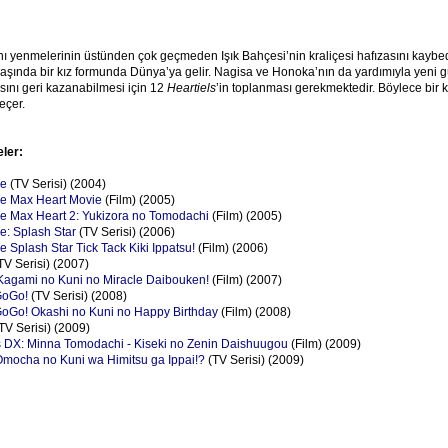
ı yenmelerinin üstünden çok geçmeden Işık Bahçesi’nin kraliçesi hafızasını kaybe
yaşında bir kız formunda Dünya’ya gelir. Nagisa ve Honoka’nın da yardımıyla yeni 
asını geri kazanabilmesi için 12
Heartiels
’in toplanması gerekmektedir. Böylece bir 
eçer.
eler:
re
(TV Serisi) (2004)
re Max Heart Movie
(Film) (2005)
re Max Heart 2: Yukizora no Tomodachi
(Film) (2005)
e: Splash Star
(TV Serisi) (2006)
e Splash Star Tick Tack Kiki Ippatsu!
(Film) (2006)
TV Serisi) (2007)
 Kagami no Kuni no Miracle Daibouken!
(Film) (2007)
GoGo!
(TV Serisi) (2008)
GoGo! Okashi no Kuni no Happy Birthday
(Film) (2008)
TV Serisi) (2009)
rs DX: Minna Tomodachi - Kiseki no Zenin Daishuugou
(Film) (2009)
Omocha no Kuni wa Himitsu ga Ippai!?
(TV Serisi) (2009)