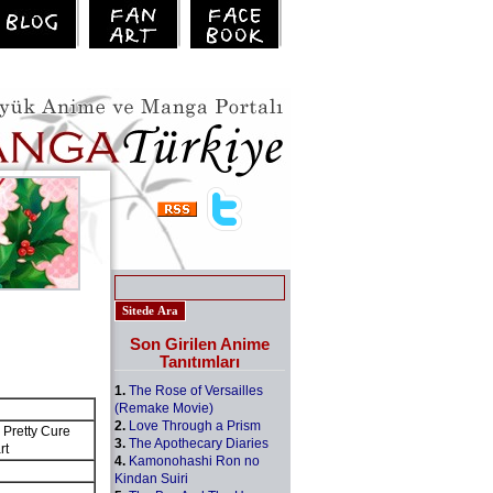
Son Girilen Anime
Tanıtımları
1.
The Rose of Versailles
(Remake Movie)
2.
Love Through a Prism
tty Cure
3.
The Apothecary Diaries
rt
4.
Kamonohashi Ron no
Kindan Suiri