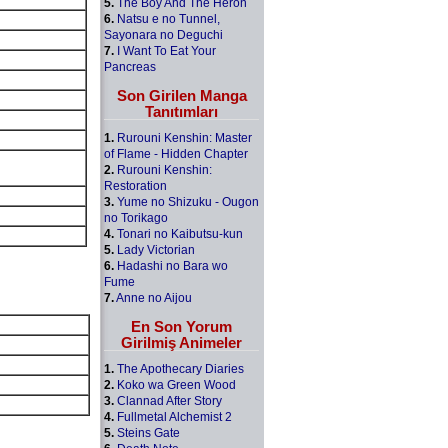
5.
The Boy And The Heron
6.
Natsu e no Tunnel,
Sayonara no Deguchi
7.
I Want To Eat Your
Pancreas
Son Girilen Manga
Tanıtımları
1.
Rurouni Kenshin: Master
of Flame - Hidden Chapter
2.
Rurouni Kenshin:
Restoration
3.
Yume no Shizuku - Ougon
no Torikago
4.
Tonari no Kaibutsu-kun
5.
Lady Victorian
6.
Hadashi no Bara wo
Fume
7.
Anne no Aijou
En Son Yorum
Girilmiş Animeler
1.
The Apothecary Diaries
2.
Koko wa Green Wood
3.
Clannad After Story
4.
Fullmetal Alchemist 2
5.
Steins Gate