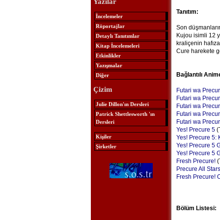
Yazılar
Tanıtım:
İncelemeler
Röportajlar
Son düşmanların
Kujou isimli 12 
Detaylı Tanıtımlar
kraliçenin hafız
Kitap İncelemeleri
Cure harekete g
Etkinlikler
Yazışmalar
Bağlantılı Anim
Diğer
Çizim
Futari wa Precu
Futari wa Precu
Julie Dillon'ın Dersleri
Futari wa Precu
Futari wa Precur
Patrick Shettlesworth 'ın
Futari wa Precur
Dersleri
Yes! Precure 5
(
Kişiler
Yes! Precure 5:
Yes! Precure 5 
Şirketler
Yes! Precure 5 
Fresh Precure!
(
Precure All Sta
Fresh Precure! 
Bölüm Listesi: