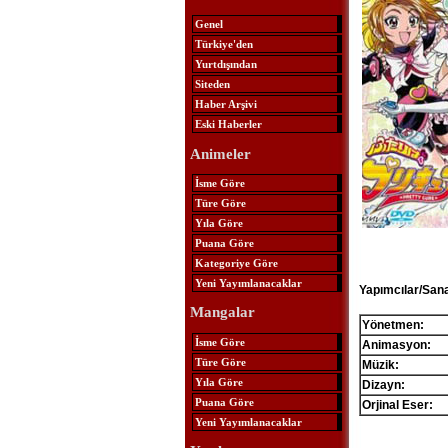
Genel
Türkiye'den
Yurtdışından
Siteden
Haber Arşivi
Eski Haberler
Animeler
İsme Göre
Türe Göre
Yıla Göre
Puana Göre
Kategoriye Göre
Yeni Yayımlanacaklar
Yapımcılar/Sana
Mangalar
Yönetmen:
İsme Göre
Animasyon:
Türe Göre
Müzik:
Yıla Göre
Dizayn:
Puana Göre
Orjinal Eser:
Yeni Yayımlanacaklar