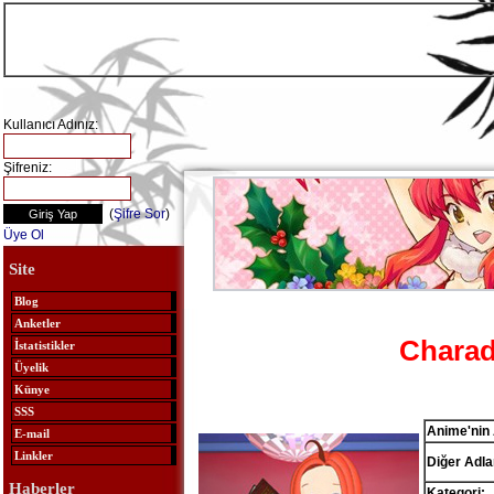
Kullanıcı Adınız:
Şifreniz:
(
Şifre Sor
)
Üye Ol
Site
Blog
Anketler
Charad
İstatistikler
Üyelik
Künye
SSS
Anime'nin 
E-mail
Linkler
Diğer Adlar
Haberler
Kategori: