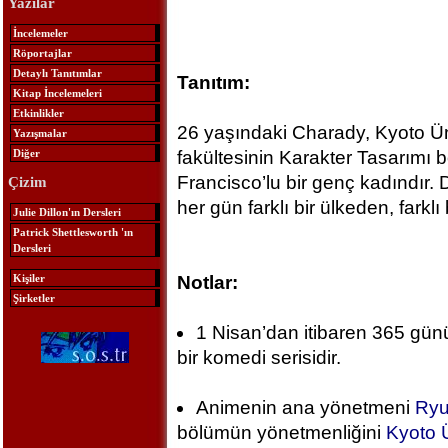
Yazılar
İncelemeler
Röportajlar
Detaylı Tanıtımlar
Tanıtım:
Kitap İncelemeleri
Etkinlikler
26 yaşındaki Charady, Kyoto Ün
Yazışmalar
Diğer
fakültesinin Karakter Tasarım
Francisco’lu bir genç kadındır.
Çizim
her gün farklı bir ülkeden, farklı 
Julie Dillon'ın Dersleri
Patrick Shettlesworth 'ın
Dersleri
Kişiler
Notlar:
Şirketler
1 Nisan’dan itibaren 365 gü
bir komedi serisidir.
Animenin ana yönetmeni
Ryu
bölümün yönetmenliğini
Kyoto Ü