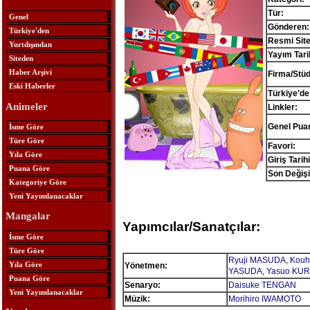
Tür:
Genel
Gönderen:
Türkiye'den
Resmi Site
Yurtdışından
Yayım Tari
Siteden
Haber Arşivi
Firma/Stü
Eski Haberler
Türkiye'de
Animeler
Linkler:
Genel Pua
İsme Göre
Türe Göre
Favori:
Yıla Göre
Giriş Tarihi
Puana Göre
Son Değişi
Kategoriye Göre
Yeni Yayımlanacaklar
Mangalar
Yapımcılar/Sanatçılar:
İsme Göre
Türe Göre
Ryuji MASUDA
,
Kouh
Yıla Göre
Yönetmen:
YASUDA
,
Yasuo KUR
Puana Göre
Senaryo:
Daisuke TENGAN
Yeni Yayımlanacaklar
Müzik:
Morihiro IWAMOTO