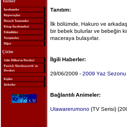
Yazılar
Tanıtım:
İncelemeler
Röportajlar
Detaylı Tanıtımlar
İlk bölümde, Hakuro ve arkadaşl
Kitap İncelemeleri
bir bebek bulurlar ve bebeğin ki
Etkinlikler
maceraya bulaşırlar.
Yazışmalar
Diğer
Çizim
İlgili Haberler:
Julie Dillon'ın Dersleri
Patrick Shettlesworth 'ın
Dersleri
29/06/2009 -
2009 Yaz Sezonu Y
Kişiler
Şirketler
Bağlantılı Animeler:
Utawarerumono
(TV Serisi) (20