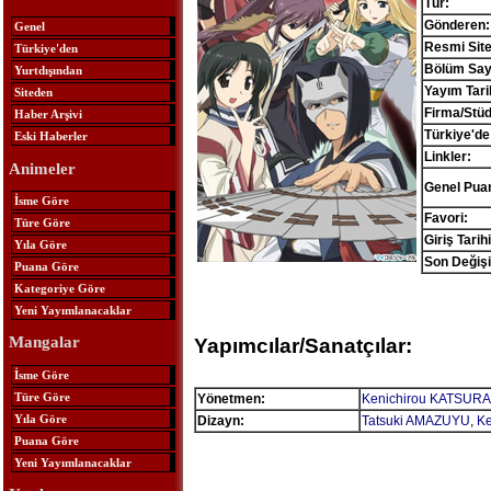
Tür:
Gönderen:
Genel
Resmi Site
Türkiye'den
Bölüm Sayı
Yurtdışından
Yayım Tari
Siteden
Firma/Stü
Haber Arşivi
Türkiye'de
Eski Haberler
Linkler:
Animeler
Genel Pua
İsme Göre
Favori:
Türe Göre
Giriş Tarihi
Yıla Göre
Son Değişi
Puana Göre
Kategoriye Göre
Yeni Yayımlanacaklar
Mangalar
Yapımcılar/Sanatçılar:
İsme Göre
Türe Göre
Yönetmen:
Kenichirou KATSURA
Yıla Göre
Dizayn:
Tatsuki AMAZUYU
,
Ke
Puana Göre
Yeni Yayımlanacaklar