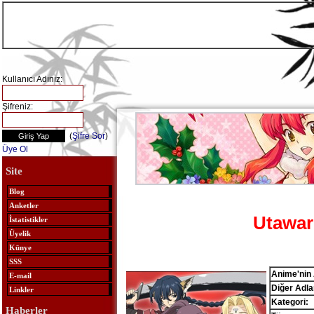
Kullanıcı Adınız:
Şifreniz:
(
Şifre Sor
)
Üye Ol
Site
Blog
Anketler
Utawa
İstatistikler
Üyelik
Künye
SSS
Anime'nin 
E-mail
Diğer Adlar
Linkler
Kategori:
Haberler