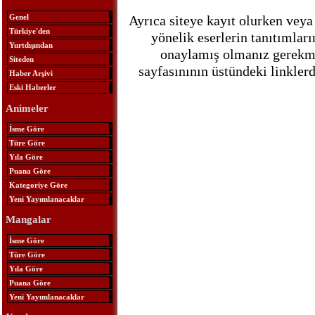
Ayrıca siteye kayıt olurken veya
Genel
Türkiye'den
yönelik eserlerin tanıtımlar
Yurtdışından
onaylamış olmanız gerekmek
Siteden
sayfasınının üstündeki linkle
Haber Arşivi
Eski Haberler
Animeler
İsme Göre
Türe Göre
Yıla Göre
Puana Göre
Kategoriye Göre
Yeni Yayımlanacaklar
Mangalar
İsme Göre
Türe Göre
Yıla Göre
Puana Göre
Yeni Yayımlanacaklar