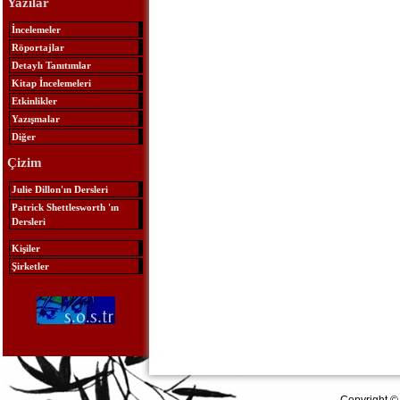
Yazılar
İncelemeler
Röportajlar
Detaylı Tanıtımlar
Kitap İncelemeleri
Etkinlikler
Yazışmalar
Diğer
Çizim
Julie Dillon'ın Dersleri
Patrick Shettlesworth 'ın
Dersleri
Kişiler
Şirketler