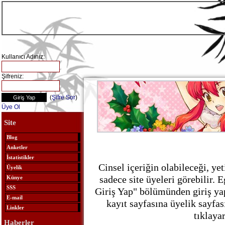
Kullanıcı Adınız:
Şifreniz:
(
Şifre Sor
)
Üye Ol
Site
Blog
Anketler
İstatistikler
Cinsel içeriğin olabileceği, ye
Üyelik
sadece site üyeleri görebilir. E
Künye
SSS
Giriş Yap" bölümünden giriş ya
E-mail
kayıt sayfasına üyelik sayfa
Linkler
tıklayar
Haberler