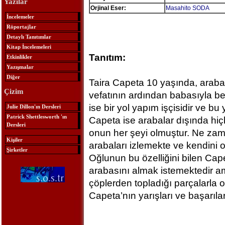
Yazılar
Orjinal Eser:
Masahito SODA
İncelemeler
Röportajlar
Detaylı Tanıtımlar
Kitap İncelemeleri
Tanıtım:
Etkinlikler
Yazışmalar
Diğer
Taira Capeta 10 yaşında, arabal
Çizim
vefatının ardından babasıyla b
ise bir yol yapım işçisidir ve b
Julie Dillon'ın Dersleri
Patrick Shettlesworth 'ın
Capeta ise arabalar dışında hi
Dersleri
onun her şeyi olmuştur. Ne zam
Kişiler
arabaları izlemekte ve kendini o
Şirketler
Oğlunun bu özelliğini bilen Cap
arabasını almak istemektedir a
çöplerden topladığı parçalarla o
Capeta’nın yarışları ve başarılar