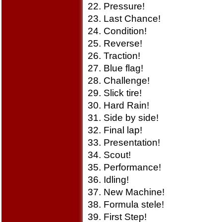
22. Pressure!
23. Last Chance!
24. Condition!
25. Reverse!
26. Traction!
27. Blue flag!
28. Challenge!
29. Slick tire!
30. Hard Rain!
31. Side by side!
32. Final lap!
33. Presentation!
34. Scout!
35. Performance!
36. Idling!
37. New Machine!
38. Formula stele!
39. First Step!