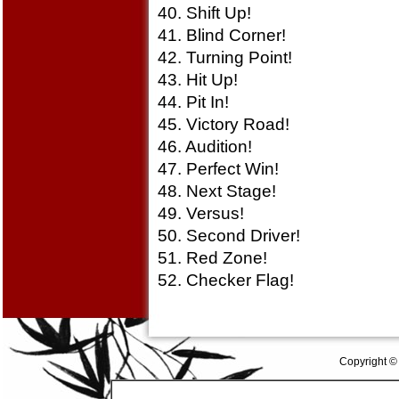
40. Shift Up!
41. Blind Corner!
42. Turning Point!
43. Hit Up!
44. Pit In!
45. Victory Road!
46. Audition!
47. Perfect Win!
48. Next Stage!
49. Versus!
50. Second Driver!
51. Red Zone!
52. Checker Flag!
Copyright ©