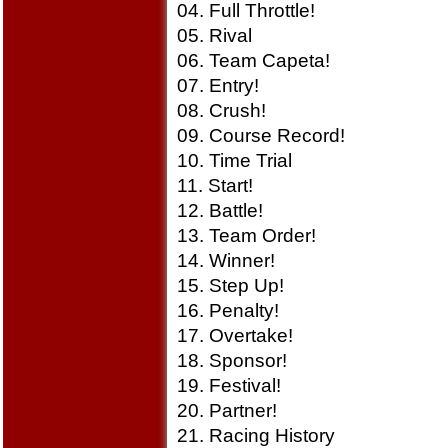
04. Full Throttle!
05. Rival
06. Team Capeta!
07. Entry!
08. Crush!
09. Course Record!
10. Time Trial
11. Start!
12. Battle!
13. Team Order!
14. Winner!
15. Step Up!
16. Penalty!
17. Overtake!
18. Sponsor!
19. Festival!
20. Partner!
21. Racing History