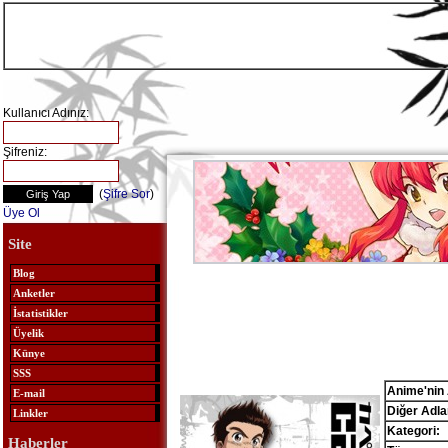
Kullanıcı Adınız:
Şifreniz:
(
Şifre Sor
)
Üye Ol
Site
Blog
Anketler
İstatistikler
Üyelik
Künye
SSS
Anime'nin 
E-mail
Diğer Adlar
Linkler
Kategori:
Haberler