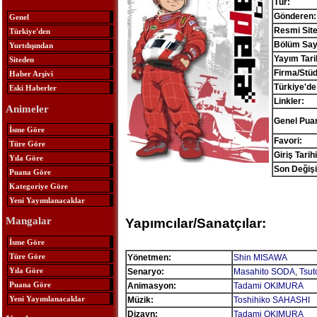
Tür:
Gönderen:
Genel
Resmi Site
Türkiye'den
Bölüm Sayı
Yurtdışından
Yayım Tari
Siteden
Firma/Stü
Haber Arşivi
Türkiye'de
Eski Haberler
Linkler:
Animeler
Genel Pua
İsme Göre
Favori:
Türe Göre
Giriş Tarihi
Yıla Göre
Son Değişi
Puana Göre
Kategoriye Göre
Yeni Yayımlanacaklar
Mangalar
Yapımcılar/Sanatçılar:
İsme Göre
Türe Göre
Yönetmen:
Shin MISAWA
Yıla Göre
Senaryo:
Masahito SODA
,
Tsu
Puana Göre
Animasyon:
Tadami OKIMURA
Yeni Yayımlanacaklar
Müzik:
Toshihiko SAHASHI
Dizayn:
Tadami OKIMURA