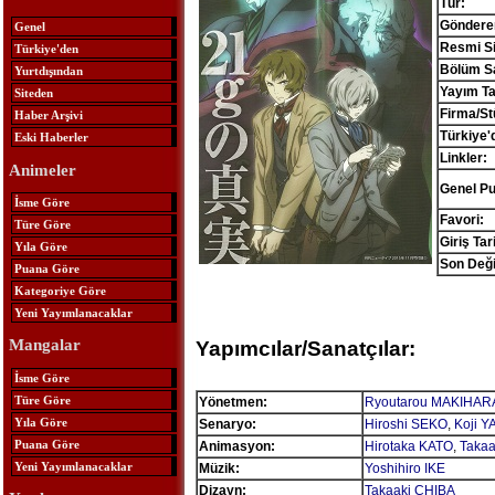
Tür:
Göndere
Genel
Resmi Si
Türkiye'den
Bölüm Sa
Yurtdışından
Yayım Ta
Siteden
Firma/St
Haber Arşivi
Türkiye'
Eski Haberler
Linkler:
Animeler
Genel Pu
İsme Göre
Favori:
Türe Göre
Giriş Tari
Yıla Göre
Son Deği
Puana Göre
Kategoriye Göre
Yeni Yayımlanacaklar
Mangalar
Yapımcılar/Sanatçılar:
İsme Göre
Türe Göre
Yönetmen:
Ryoutarou MAKIHAR
Yıla Göre
Senaryo:
Hiroshi SEKO
,
Koji 
Puana Göre
Animasyon:
Hirotaka KATO
,
Takaa
Yeni Yayımlanacaklar
Müzik:
Yoshihiro IKE
Dizayn:
Takaaki CHIBA