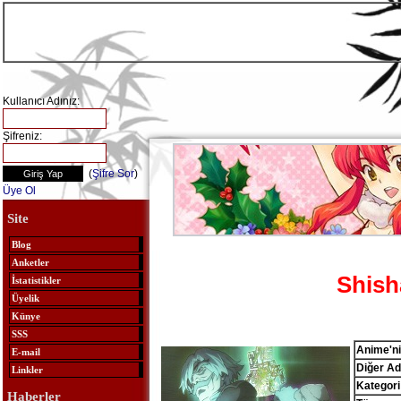
Kullanıcı Adınız:
Şifreniz:
(
Şifre Sor
)
Üye Ol
Site
Blog
Anketler
Shish
İstatistikler
Üyelik
Künye
SSS
Anime'ni
E-mail
Diğer Adl
Linkler
Kategori
Haberler