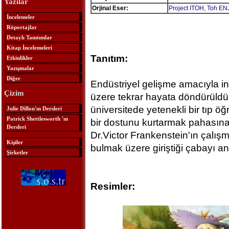
Yazılar
Orjinal Eser:
Project ITOH
,
Toh EN
İncelemeler
Röportajlar
Detaylı Tanıtımlar
Kitap İncelemeleri
Tanıtım:
Etkinlikler
Yazışmalar
Diğer
Endüstriyel gelişme amacıyla ins
Çizim
üzere tekrar hayata döndürüld
üniversitede yetenekli bir tıp ö
Julie Dillon'ın Dersleri
Patrick Shettlesworth 'ın
bir dostunu kurtarmak pahasına
Dersleri
Dr.Victor Frankenstein'ın çalış
Kişiler
bulmak üzere giriştiği çabayı anl
Şirketler
Resimler: