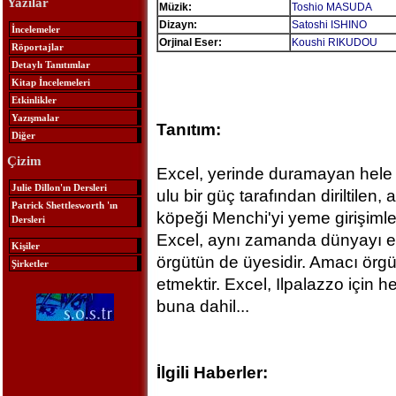
Yazılar
Müzik:
Toshio MASUDA
Dizayn:
Satoshi ISHINO
İncelemeler
Orjinal Eser:
Koushi RIKUDOU
Röportajlar
Detaylı Tanıtımlar
Kitap İncelemeleri
Etkinlikler
Yazışmalar
Tanıtım:
Diğer
Çizim
Excel, yerinde duramayan hele
Julie Dillon'ın Dersleri
ulu bir güç tarafından diriltilen
Patrick Shettlesworth 'ın
köpeği Menchi'yi yeme girişimler
Dersleri
Excel, aynı zamanda dünyayı el
Kişiler
örgütün de üyesidir. Amacı örg
Şirketler
etmektir. Excel, Ilpalazzo için h
buna dahil...
İlgili Haberler: