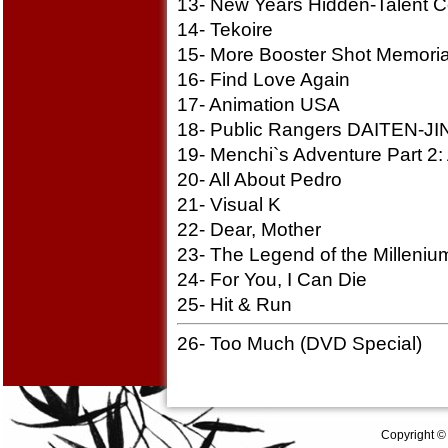
13- New Years Hidden-Talent C
14- Tekoire
15- More Booster Shot Memori
16- Find Love Again
17- Animation USA
18- Public Rangers DAITEN-JI
19- Menchi`s Adventure Part 2:
20- All About Pedro
21- Visual K
22- Dear, Mother
23- The Legend of the Millenium
24- For You, I Can Die
25- Hit & Run
26- Too Much (DVD Special)
Copyright ©