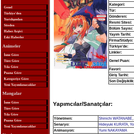
Kategori:
Genel
Tür:
Türkiye'den
Gönderen:
Yurtdışından
Resmi Sitesi:
Siteden
Bölüm Sayısı:
Haber Arşivi
Yayım Tarihi:
Eski Haberler
Firma/Stüdyo:
Animeler
Türkiye'de:
Linkler:
İsme Göre
Genel Puan:
Türe Göre
Yıla Göre
Favori:
Puana Göre
Giriş Tarihi:
Kategoriye Göre
Son Değişiklik
Yeni Yayımlanacaklar
Mangalar
İsme Göre
Yapımcılar/Sanatçılar:
Türe Göre
Yıla Göre
Yönetmen:
Shinichi WATANABE
,
Puana Göre
Senaryo:
Hideyuki KURATA
,
Y
Yeni Yayımlanacaklar
Animasyon:
Yumi NAKAYAMA