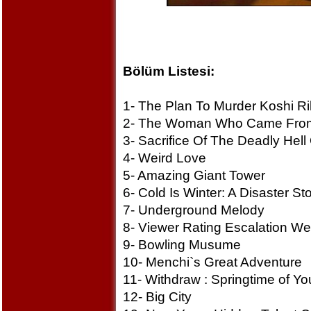
Bölüm Listesi:
1- The Plan To Murder Koshi R
2- The Woman Who Came Fro
3- Sacrifice Of The Deadly Hel
4- Weird Love
5- Amazing Giant Tower
6- Cold Is Winter: A Disaster St
7- Underground Melody
8- Viewer Rating Escalation W
9- Bowling Musume
10- Menchi`s Great Adventure
11- Withdraw : Springtime of Yo
12- Big City