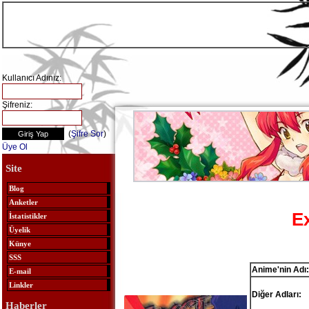
Kullanıcı Adınız:
Şifreniz:
(
Şifre Sor
)
Üye Ol
Site
Blog
Anketler
E
İstatistikler
Üyelik
Künye
SSS
Anime'nin Adı:
E-mail
Linkler
Diğer Adları:
Haberler