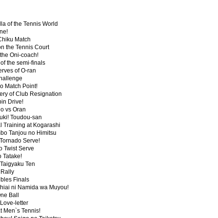
la of the Tennis World
ne!
 Chiku Match
 the Tennis Court
 the Oni-coach!
of the semi-finals
erves of O-ran
hallenge
o Match Point!
very of Club Resignation
in Drive!
ho vs Oran
Suki! Toudou-san
l Training at Kogarashi
bo Tanjou no Himitsu
e Tornado Serve!
o Twist Serve
 Tatake!
Taigyaku Ten
 Rally
bles Finals
hiai ni Namida wa Muyou!
One Ball
Love-letter
t Men`s Tennis!