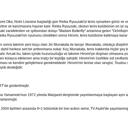
omi Oka, Nishi Lisesine başladığı gün Reika Ryuuzaki'yi tenis oynarken görür ve o
etine ve karizmasına hayran kalır. Reika Ryuuzaki, okulun tenis kulübünün en iyi 
taki zarafetinden ve ışıltısından dolayı "Madam Butterfly" anlamına gelen "Ochōfujin
eika Ryuuzaki'nin oyununu izledikten sonra Hiromi, tenis kulübüne katılmaya karar v
n sonra takımın yeni koçu olan Jin Munakata ile tanışır. Munakata, oldukça disiplinli v
 dahil herkesi sert bir antrenmana sokar. Koç Munakata, tenis hakkında hiçbir şey 
 alır. Ancak bu, takım içinde huzursuzluğa ve takımın Hiromi'ye düşman olmasına yol
n kolayca etkilenen ama inatçı bir kişiliğe sahiptir. Hiromi'nin özellikle üst sınıflarda
ası ve kendini geliştirmesi gerekmektedir. Hiromi'nin tenise olan sevgisi, Toudou
üyük desteğidir.
’de gösterilmiştir.
a Yamamoto'nun 1972 yılında Margaret dergisinde yayımlanmaya başlayan aynı a
rlanmıştır.
2004 tarihleri arasında 9+1 bölümlük bir live-action serisi, TV Asahi'de yayınlanmışt