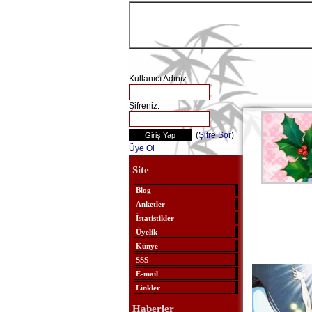
Kullanıcı Adınız:
Şifreniz:
(
Şifre Sor
)
Üye Ol
Site
Blog
Anketler
İstatistikler
Üyelik
Künye
SSS
E-mail
Linkler
Haberler