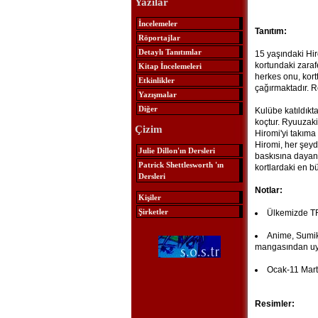
Yazılar
İncelemeler
Tanıtım:
Röportajlar
Detaylı Tanıtımlar
15 yaşındaki Hir
kortundaki zaraf
Kitap İncelemeleri
herkes onu, kort
Etkinlikler
çağırmaktadır. R
Yazışmalar
Diğer
Kulübe katıldıkta
koçtur. Ryuuzaki
Çizim
Hiromi'yi takıma
Hiromi, her şeyde
Julie Dillon'ın Dersleri
baskısına dayanm
Patrick Shettlesworth 'ın
kortlardaki en b
Dersleri
Notlar:
Kişiler
Şirketler
Ülkemizde TRT
Anime, Sumik
mangasından uya
Ocak-11 Mart 
Resimler: