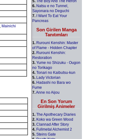
5.
The Boy And The Heron
6.
Natsu e no Tunnel,
Sayonara no Deguchi
7.
I Want To Eat Your
Pancreas
,
Mainichi
Son Girilen Manga
Tanıtımları
1.
Rurouni Kenshin: Master
of Flame - Hidden Chapter
2.
Rurouni Kenshin:
Restoration
3.
Yume no Shizuku - Ougon
no Torikago
4.
Tonari no Kaibutsu-kun
5.
Lady Victorian
6.
Hadashi no Bara wo
Fume
7.
Anne no Aijou
En Son Yorum
Girilmiş Animeler
1.
The Apothecary Diaries
2.
Koko wa Green Wood
3.
Clannad After Story
4.
Fullmetal Alchemist 2
5.
Steins Gate