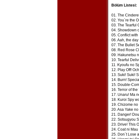
Bölüm Listesi:
01. The Cinderel
02. You`re the O
03. The Tearful
04. Showdown on
05. Conflict with
06. Aah, the day 
07. The Bullet S
08. Red Rose C
09. Hakunetsu n
10. Tearful Deli
11. Kyoufu no Sp
12. Play Off! Oc
13. Suki! Suki! 
14. Burn! Specia
15. Double-Com
16. Terror of th
17. Unaru! Ma n
18. Kuroi Spy wo
19. Chizome no 
20. Asa Yake no
21. Danger! Dou
22. Sotsugyou S
23. Drive! This 
24. Coat ni Mau 
25. Don`t Lose a