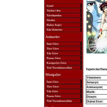
Genel
Türkiye'den
Yurtdışından
Siteden
Haber Arşivi
Eski Haberler
Animeler
İsme Göre
Türe Göre
Yıla Göre
Puana Göre
Kategoriye Göre
Yeni Yayımlanacaklar
Yapımcılar/Sana
Mangalar
Yönetmen:
İsme Göre
Senaryo:
Türe Göre
Animasyon:
Yıla Göre
Müzik:
Puana Göre
Dizayn:
Yeni Yayımlanacaklar
Orjinal Eser: