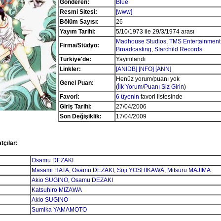
Gönderen:
Blue
Resmi Sitesi:
[www]
Bölüm Sayısı:
26
Yayım Tarihi:
5/10/1973 ile 29/3/1974 arası
Madhouse Studios
,
TMS Entertainment
Firma/Stüdyo:
Broadcasting
,
Starchild Records
Türkiye'de:
Yayımlandı
Linkler:
[ANIDB]
[NFO]
[ANN]
Henüz yorum/puanı yok
Genel Puan:
(
İlk Yorum/Puanı Siz Girin
)
Favori:
6 üyenin
favori listesinde
Giriş Tarihi:
27/04/2006
Son Değişiklik:
17/04/2009
tçılar:
Osamu DEZAKI
Masami HATA
,
Osamu DEZAKI
,
Soji YOSHIKAWA
,
Mitsuru MAJIMA
Akio SUGINO
,
Osamu DEZAKI
Katsuhiro MIZAWA
Akio SUGINO
Sumika YAMAMOTO