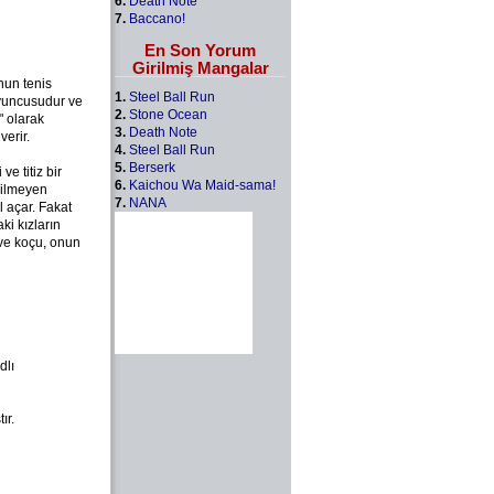
6.
Death Note
7.
Baccano!
En Son Yorum
Girilmiş Mangalar
nun tenis
1.
Steel Ball Run
oyuncusudur ve
2.
Stone Ocean
" olarak
3.
Death Note
erir.
4.
Steel Ball Run
5.
Berserk
e titiz bir
6.
Kaichou Wa Maid-sama!
bilmeyen
7.
NANA
 açar. Fakat
ki kızların
 ve koçu, onun
dlı
ır.