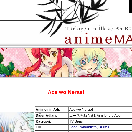
Ace wo Nerae!
Anime'nin Adı:
Ace wo Nerae!
Diğer Adları:
エースをねらえ!, Aim for the Ace!
Kategori:
TV Serisi
Tür:
Spor
,
Romantizm
,
Drama