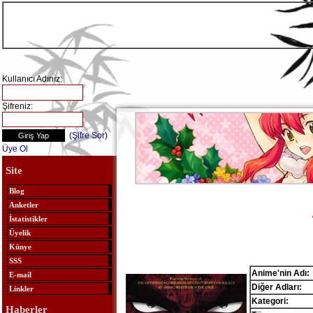
Kullanıcı Adınız:
Şifreniz:
(
Şifre Sor
)
Üye Ol
Site
Blog
Anketler
İstatistikler
Üyelik
Künye
SSS
Anime'nin Adı:
E-mail
Diğer Adları:
Linkler
Kategori:
Haberler