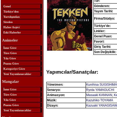
Tür:
Gönderen:
Genel
Yayım Tarihi:
Türkiye'den
Yurtdışından
Firma/Stüdyo:
Siteden
Türkiye'de:
Haber Arşivi
Linkler:
Eski Haberler
Genel Puan:
Animeler
Favori:
Giriş Tarihi:
İsme Göre
Son Değişiklik:
Türe Göre
Yıla Göre
Puana Göre
Kategoriye Göre
Yapımcılar/Sanatçılar:
Yeni Yayımlanacaklar
Mangalar
Yönetmen:
Kunihisa SUGISHIMA
İsme Göre
Senaryo:
Ryota YAMAGUCHI
Türe Göre
Animasyon:
Masaaki KANNAN
,
K
Yıla Göre
Müzik:
Kazuhiko TOYAMA
Puana Göre
Dizayn:
Kazuaki YANAGISA
Yeni Yayımlanacaklar