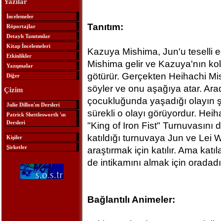
Yazılar
İncelemeler
Tanıtım:
Röportajlar
Detaylı Tanıtımlar
Kitap İncelemeleri
Kazuya Mishima, Jun'u teselli 
Etkinlikler
Mishima gelir ve Kazuya'nın ko
Yazışmalar
götürür. Gerçekten Heihachi Mi
Diğer
söyler ve onu aşağıya atar. Ara
Çizim
çocukluğunda yaşadığı olayın 
Julie Dillon'ın Dersleri
sürekli o olayı görüyordur. Heih
Patrick Shettlesworth 'ın
Dersleri
"King of Iron Fist" Turnuvasını d
katıldığı turnuvaya Jun ve Lei W
Kişiler
Şirketler
araştırmak için katılır. Ama katı
de intikamını almak için oradadı
Bağlantılı Animeler: