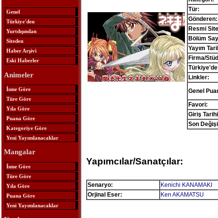
Tür:
Genel
Gönderen:
Türkiye'den
Resmi Site
Yurtdışından
Bölüm Sayı
Siteden
Yayım Tari
Haber Arşivi
Firma/Stü
Eski Haberler
Türkiye'de
Animeler
Linkler:
İsme Göre
Genel Pua
Türe Göre
Favori:
Yıla Göre
Giriş Tarihi
Puana Göre
Son Değişi
Kategoriye Göre
Yeni Yayımlanacaklar
Mangalar
Yapımcılar/Sanatçılar:
İsme Göre
Türe Göre
Senaryo:
Kenichi KANAMAKI
Yıla Göre
Orjinal Eser:
Ken AKAMATSU
Puana Göre
Yeni Yayımlanacaklar