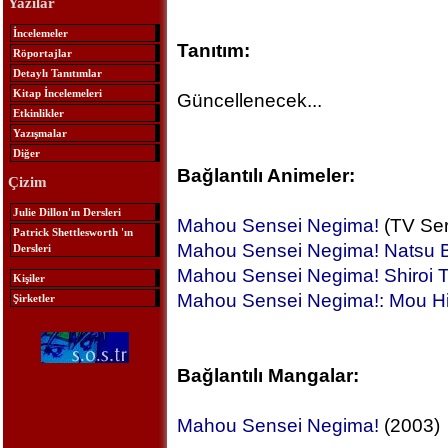
Yazılar
İncelemeler
Tanıtım:
Röportajlar
Detaylı Tanıtımlar
Kitap İncelemeleri
Güncellenecek...
Etkinlikler
Yazışmalar
Diğer
Bağlantılı Animeler:
Çizim
Julie Dillon'ın Dersleri
Mahou Sensei Negima!
(TV Seri
Patrick Shettlesworth 'ın
Mahou Sensei Negima! Natsu 
Dersleri
Mahou Sensei Negima! Shiroi
Kişiler
Mahou Sensei Negima!: Mou Hi
Şirketler
Bağlantılı Mangalar:
Mahou Sensei Negima!
(2003)