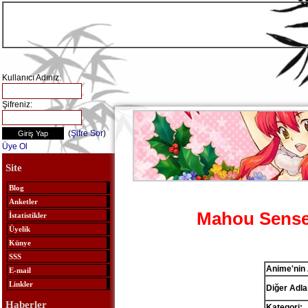
Kullanıcı Adınız:
Şifreniz:
(
Şifre Sor
)
Üye Ol
Site
Blog
Anketler
Mahou Sense
İstatistikler
Üyelik
Künye
SSS
Anime'nin 
E-mail
Linkler
Diğer Adlar
Haberler
Kategori: