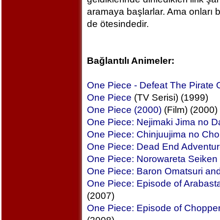
aramaya başlarlar. Ama onları b
de ötesindedir.
Bağlantılı Animeler:
One Piece - Defeat The Pirate
One Piece
(TV Serisi) (1999)
One Piece (2000)
(Film) (2000)
One Piece: Nejimaki Jima no 
One Piece: Chinjuujima no Ch
One Piece: Dead End Adventur
One Piece: Norowareta Seiken
One Piece: Baron Omatsuri and 
One Piece: Episode of Arabasta
(2007)
One Piece: Episode of Chopper