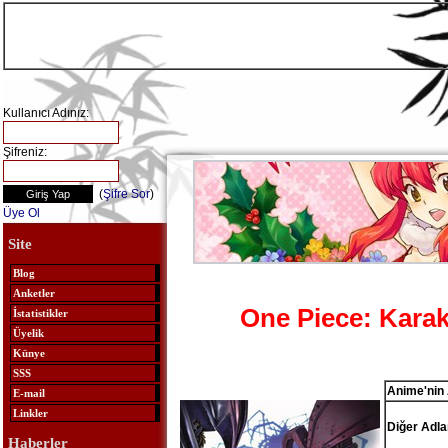
Kullanıcı Adınız:
Şifreniz:
(
Şifre Sor
)
Üye Ol
Site
Blog
Anketler
One Piece: Kara
İstatistikler
Üyelik
Künye
SSS
Anime'nin 
E-mail
Linkler
Diğer Adlar
Haberler