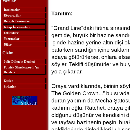
Yazılar
İncelemeler
Tanıtım:
Röportajlar
Detaylı Tanıtımlar
"Grand Line"daki firtına sırasınd
Kitap İncelemeleri
Etkinlikler
gemide, büyük bir hazine sandığ
Yazışmalar
içinde hazine yerine altın dişi o
Diğer
batarken sandığın içine saklanm
Çizim
adaya götürürlerse, onlara efs
Julie Dillon'ın Dersleri
söyler. Teklifi düşünürler ve bu
Patrick Shettlesworth 'ın
yola çıkarlar.
Dersleri
Kişiler
Oraya vardıklarında, birinin söyl
Şirketler
The Golden Crown...” bu sırada
duran yapının da Mecha Şatosu 
kadının oğlu, Ratchet, ortaya çı
oldğunu düşünür ve kendisini d
ve tayfası hazinenin peşini bır
geldiklerinde dinledikleri lirik şa