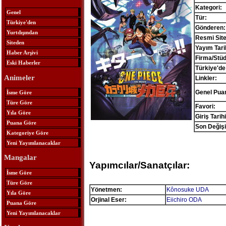
Kategori:
Genel
Tür:
Türkiye'den
Gönderen:
Yurtdışından
Resmi Site
Siteden
Yayım Tari
Haber Arşivi
Firma/Stü
Eski Haberler
Türkiye'de
Animeler
Linkler:
Genel Pua
İsme Göre
Türe Göre
Favori:
Yıla Göre
Giriş Tarihi
Puana Göre
Son Değişi
Kategoriye Göre
Yeni Yayımlanacaklar
Mangalar
Yapımcılar/Sanatçılar:
İsme Göre
Türe Göre
Yönetmen:
Kônosuke UDA
Yıla Göre
Orjinal Eser:
Eiichiro ODA
Puana Göre
Yeni Yayımlanacaklar