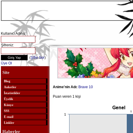
Kullanıcı Adınız:
Şifreniz:
(
Şifre Sor
)
Üye Ol
Site
Blog
Anime'nin Adı:
Brave 10
Anketler
İstatistikler
Puan veren 1 kişi
Üyelik
Künye
SSS
E-mail
Linkler
Haberler