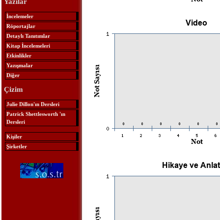
Yazılar
İncelemeler
Röportajlar
Detaylı Tanıtımlar
Kitap İncelemeleri
Etkinlikler
Yazışmalar
Diğer
Çizim
Julie Dillon'ın Dersleri
Patrick Shettlesworth 'ın
Dersleri
Kişiler
Şirketler