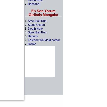
6.
Death Note
7.
Baccano!
En Son Yorum
Girilmiş Mangalar
1.
Steel Ball Run
2.
Stone Ocean
3.
Death Note
4.
Steel Ball Run
5.
Berserk
6.
Kaichou Wa Maid-sama!
7.
NANA