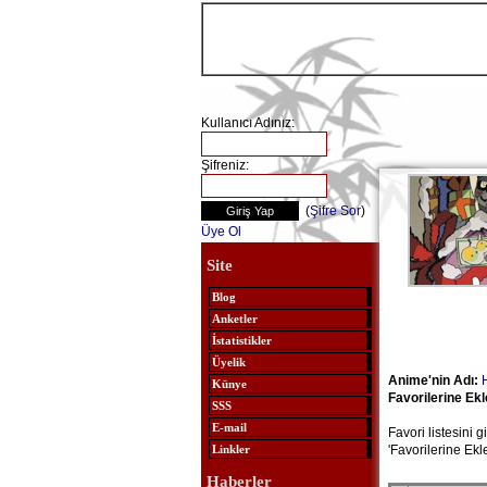
Kullanıcı Adınız:
Şifreniz:
(
Şifre Sor
)
Üye Ol
Site
Blog
Anketler
İstatistikler
Üyelik
Anime'nin Adı:
Künye
Favorilerine Ek
SSS
E-mail
Favori listesini 
'Favorilerine Ekl
Linkler
Haberler