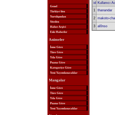
id
Kullanıcı Ad
Genel
1
thanandar
Türkiye'den
Yurtdışından
2
makoto-cha
Siteden
3
al0nso
Haber Arşivi
Eski Haberler
Animeler
İsme Göre
Türe Göre
Yıla Göre
Puana Göre
Kategoriye Göre
Yeni Yayımlanacaklar
Mangalar
İsme Göre
Türe Göre
Yıla Göre
Puana Göre
Yeni Yayımlanacaklar