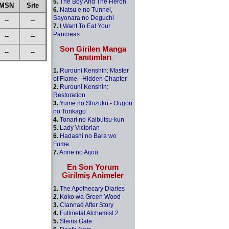
5.
The Boy And The Heron
MSN
Site
6.
Natsu e no Tunnel,
Sayonara no Deguchi
--
--
7.
I Want To Eat Your
Pancreas
--
--
Son Girilen Manga
--
--
Tanıtımları
1.
Rurouni Kenshin: Master
of Flame - Hidden Chapter
2.
Rurouni Kenshin:
Restoration
3.
Yume no Shizuku - Ougon
no Torikago
4.
Tonari no Kaibutsu-kun
5.
Lady Victorian
6.
Hadashi no Bara wo
Fume
7.
Anne no Aijou
En Son Yorum
Girilmiş Animeler
1.
The Apothecary Diaries
2.
Koko wa Green Wood
3.
Clannad After Story
4.
Fullmetal Alchemist 2
5.
Steins Gate