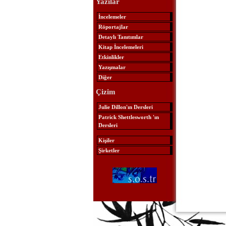
Yazılar
İncelemeler
Röportajlar
Detaylı Tanıtımlar
Kitap İncelemeleri
Etkinlikler
Yazışmalar
Diğer
Çizim
Julie Dillon'ın Dersleri
Patrick Shettlesworth 'ın
Dersleri
Kişiler
Şirketler