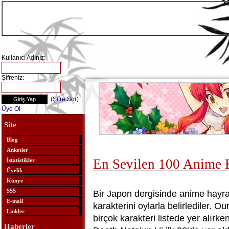
Kullanıcı Adınız:
Şifreniz:
(
Şifre Sor
)
Üye Ol
Site
Blog
Anketler
En Sevilen 100 Anime K
İstatistikler
Üyelik
Künye
SSS
Bir Japon dergisinde anime hayra
E-mail
karakterini oylarla belirlediler. 
Linkler
birçok karakteri listede yer alırk
Haberler