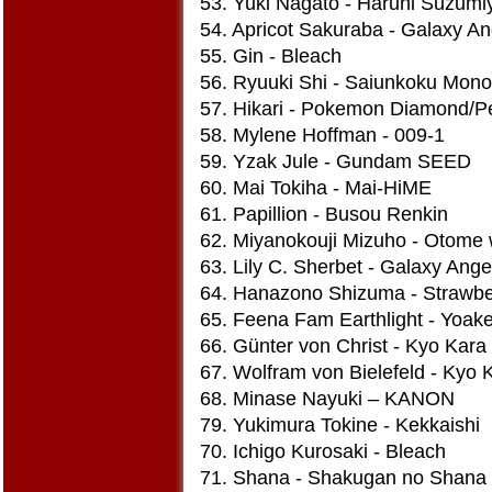
53. Yuki Nagato - Haruhi Suzumi
54. Apricot Sakuraba - Galaxy A
55. Gin - Bleach
56. Ryuuki Shi - Saiunkoku Mono
57. Hikari - Pokemon Diamond/Pe
58. Mylene Hoffman - 009-1
59. Yzak Jule - Gundam SEED
60. Mai Tokiha - Mai-HiME
61. Papillion - Busou Renkin
62. Miyanokouji Mizuho - Otome 
63. Lily C. Sherbet - Galaxy Ang
64. Hanazono Shizuma - Strawbe
65. Feena Fam Earthlight - Yoake
66. Günter von Christ - Kyo Kara
67. Wolfram von Bielefeld - Kyo
68. Minase Nayuki – KANON
79. Yukimura Tokine - Kekkaishi
70. Ichigo Kurosaki - Bleach
71. Shana - Shakugan no Shana