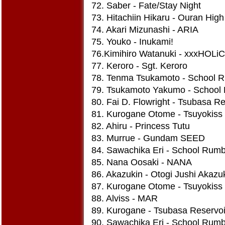
72. Saber - Fate/Stay Night
73. Hitachiin Hikaru - Ouran Hig
74. Akari Mizunashi - ARIA
75. Youko - Inukami!
76.Kimihiro Watanuki - xxxHOLiC
77. Keroro - Sgt. Keroro
78. Tenma Tsukamoto - School 
79. Tsukamoto Yakumo - School
80. Fai D. Flowright - Tsubasa Re
81. Kurogane Otome - Tsuyokiss
82. Ahiru - Princess Tutu
83. Murrue - Gundam SEED
84. Sawachika Eri - School Rumb
85. Nana Oosaki - NANA
86. Akazukin - Otogi Jushi Akazu
87. Kurogane Otome - Tsuyokiss
88. Alviss - MAR
89. Kurogane - Tsubasa Reservoi
90. Sawachika Eri - School Rumb