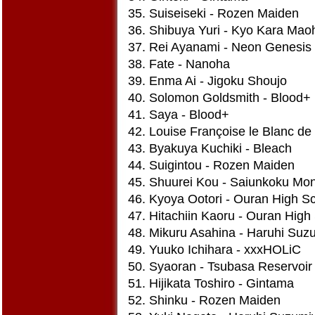
35. Suiseiseki - Rozen Maiden
36. Shibuya Yuri - Kyo Kara Mao
37. Rei Ayanami - Neon Genesis
38. Fate - Nanoha
39. Enma Ai - Jigoku Shoujo
40. Solomon Goldsmith - Blood+
41. Saya - Blood+
42. Louise Françoise le Blanc de 
43. Byakuya Kuchiki - Bleach
44. Suigintou - Rozen Maiden
45. Shuurei Kou - Saiunkoku Mon
46. Kyoya Ootori - Ouran High S
47. Hitachiin Kaoru - Ouran High
48. Mikuru Asahina - Haruhi Suz
49. Yuuko Ichihara - xxxHOLiC
50. Syaoran - Tsubasa Reservoir
51. Hijikata Toshiro - Gintama
52. Shinku - Rozen Maiden