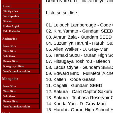
Death Note’un L’i ilk 20’de yer aldı
Genel
Türkiye'den
Liste şu şeklide:
Yurtdışından
Siteden
01. Lelouch Lamperouge - Code
Haber Arşivi
02. Kira Yamato - Gundam SEE
Eski Haberler
03. Athrun Zala - Gundam SEED
Animeler
04. Suzumiya Haruhi - Haruhi S
İsme Göre
05. Allen Walker - D. Gray-Man
Türe Göre
06. Tamaki Suou - Ouran High Sc
Yıla Göre
07. Hitsugaya Toshirou - Bleach
Puana Göre
08. Lacus Clyne - Gundam SEE
Kategoriye Göre
Yeni Yayımlanacaklar
09. Edward Elric - FullMetal Alch
10. Kallen - Code Geass
Mangalar
11. Cagalli - Gundam SEED
İsme Göre
12. Sakura - Card Captor Sakura
Türe Göre
Yıla Göre
13. Sakura - Tsubasa Reservoir 
Puana Göre
14. Kanda Yuu - D. Gray-Man
Yeni Yayımlanacaklar
15. Haruhi - Ouran High School 