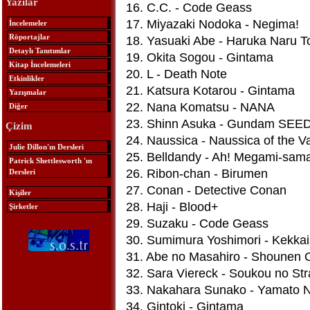
Yazılar
16. C.C. - Code Geass
17. Miyazaki Nodoka - Negima!
İncelemeler
Röportajlar
18. Yasuaki Abe - Haruka Naru 
Detaylı Tanıtımlar
19. Okita Sogou - Gintama
Kitap İncelemeleri
20. L - Death Note
Etkinlikler
21. Katsura Kotarou - Gintama
Yazışmalar
22. Nana Komatsu - NANA
Diğer
23. Shinn Asuka - Gundam SEED
Çizim
24. Naussica - Naussica of the Va
Julie Dillon'ın Dersleri
25. Belldandy - Ah! Megami-sama
Patrick Shettlesworth 'ın
26. Ribon-chan - Birumen
Dersleri
27. Conan - Detective Conan
Kişiler
28. Haji - Blood+
Şirketler
29. Suzaku - Code Geass
30. Sumimura Yoshimori - Kekkai
31. Abe no Masahiro - Shounen 
32. Sara Viereck - Soukou no Str
33. Nakahara Sunako - Yamato N
34. Gintoki - Gintama