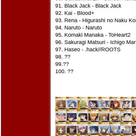
91. Black Jack - Black Jack
92. Kai - Blood+
93. Rena - Higurashi no Naku Kor
94. Naruto - Naruto
95. Komaki Manaka - ToHeart2
96. Sakuragi Matsuri - Ichigo Ma
97. Haseo - .hack//ROOTS
98. ??
99.??
100. ??